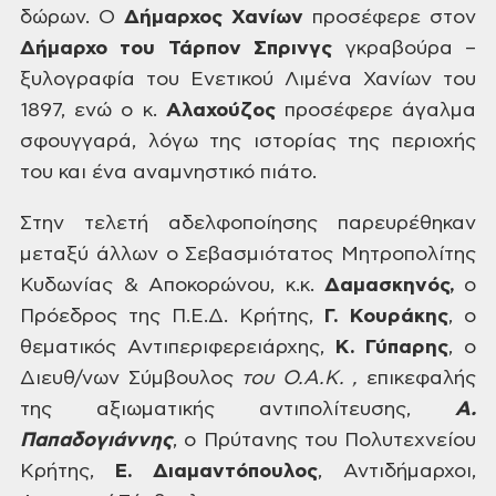
δώρων. Ο
Δήμαρχος Χανίων
προσέφερε
στον
Δήμαρχο του Τάρπον Σπρινγς
γκραβούρα
–
ξυλογραφία του Ενετικού Λιμένα Χανίων του
1897, ενώ ο κ.
Αλαχούζος
προσέφερε άγαλμα
σφουγγαρά, λόγω της ιστορίας της
περιοχής
του και ένα αναμνηστικό πιάτο.
Στην τελετή
αδελφοποίησης παρευρέθηκαν
μεταξύ άλλων ο Σεβασμιότατος Μητροπολίτης
Κυδωνίας
& Αποκορώνου, κ.κ.
Δαμασκηνός,
ο
Πρόεδρος της Π.Ε.Δ. Κρήτης,
Γ. Κουράκης
,
ο
θεματικός Αντιπεριφερειάρχης,
Κ.
Γύπαρης
, ο
Διευθ/νων Σύμβουλος
του
Ο.Α.Κ.
,
επικεφαλής
της αξιωματικής αντιπολίτευσης,
Α.
Παπαδογιάννης
,
ο Πρύτανης του Πολυτεχνείου
Κρήτης,
Ε.
Διαμαντόπουλος
, Αντιδήμαρχοι,