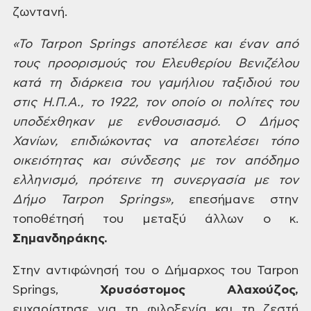
ζωντανή.
«Το
Tarpon Springs αποτέλεσε και έναν από
τους προορισμούς του Ελευθερίου Βενιζέλου
κατά τη διάρκεια του γαμήλιου ταξιδιού του
στις Η.Π.Α., το 1922, τον οποίο οι
πολίτες του
υποδέχθηκαν με ενθουσιασμό. Ο Δήμος
Χανίων, επιδιώκοντας να
αποτελέσει τόπο
οικειότητας και σύνδεσης με τον απόδημο
ελληνισμό, πρότεινε τη
συνεργασία με τον
Δήμο Tarpon Springs»,
επεσήμανε στην
τοποθέτησή του μεταξύ άλλων ο κ.
Σημανδηράκης.
Στην αντιφώνησή του ο
Δήμαρχος του Tarpon
Springs,
Χρυσόστομος Αλαχούζος,
ευχαρίστησε
για τη φιλοξενία και τη ζεστή