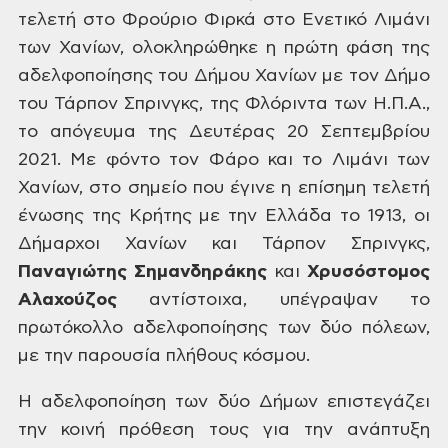
τελετή στο Φρούριο Φιρκά στο Ενετικό Λιμάνι
των Χανίων, ολοκληρώθηκε
η πρώτη φάση της
αδελφοποίησης του Δήμου Χανίων με τον Δήμο
του Τάρπον Σπρινγκς,
της Φλόριντα των Η.Π.Α.,
το απόγευμα της Δευτέρας 20 Σεπτεμβρίου
2021. Με φόντο
τον Φάρο και το Λιμάνι των
Χανίων, στο σημείο που έγινε η επίσημη τελετή
ένωσης
της Κρήτης με την Ελλάδα το 1913, οι
Δήμαρχοι Χανίων και Τάρπον Σπρινγκς,
Παναγιώτης Σημανδηράκης
και
Χρυσόστομος
Αλαχούζος
αντίστοιχα,
υπέγραψαν το
πρωτόκολλο αδελφοποίησης των δύο πόλεων,
με την παρουσία πλήθους
κόσμου.
Η αδελφοποίηση των δύο
Δήμων επιστεγάζει
την κοινή πρόθεση τους για την ανάπτυξη