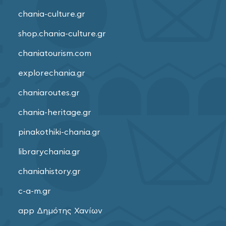
chania-culture.gr
shop.chania-culture.gr
chaniatourism.com
explorechania.gr
chaniaroutes.gr
chania-heritage.gr
pinakothiki-chania.gr
librarychania.gr
chaniahistory.gr
c-a-m.gr
app Δημότης Χανίων