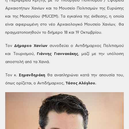
η Περιφέρεια
Κρήτης με το Υπουργείο Πολιτισμού / Εφορεία
Αρχαιοτήτων Χανίων και το Μουσείο
Πολιτισμών της Ευρώπης
και της Μεσογείου (ΜUCEM). Τα εγκαίνια της έκθεσης, η οποία
είναι
αφιερωμένη στο νέο Αρχαιολογικό Μουσείο Χανίων,
θα
πραγματοποιηθούν το διήμερο 18 και 19 Οκτωβρίου.
Τον
Δήμαρχο Χανίων
συνοδεύει ο
Αντιδήμαρχος Πολιτισμού
και Τουρισμού,
Γιάννης
Γιαννακάκης
, μαζί με την υπόλοιπη
αποστολή από τα Χανιά.
Τον κ.
Σημανδηράκη
θα
αναπληρώνει κατά την απουσία του,
όπως ορίζεται, ο Αντιδήμαρχος,
Τάσος Αλόγλου.