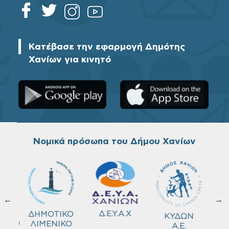
Κατέβασε την εφαρμογή Δημότης
Χανίων για κινητό
Νομικά πρόσωπα του Δήμου Χανίων
←
→
ΚΟ
Δ.Ε.Υ.Α.Χ
ΔΗΜΟΤΙΚΟ
ΚΥΔΩΝ
ΜΕΙΟ
ΛΙΜΕΝΙΚΟ
Α.Ε.