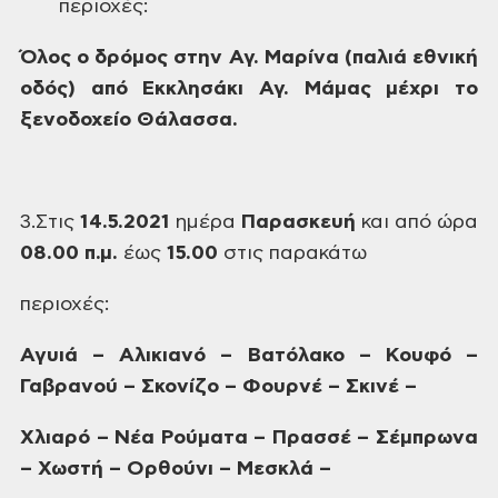
περιοχές:
Όλος
ο δρόμος στην Αγ. Μαρίνα (παλιά εθνική
οδός) από Εκκλησάκι Αγ. Μάμας μέχρι το
ξενοδοχείο Θάλασσα.
3.Στις
14.5.2021
ημέρα
Παρασκευή
και
από ώρα
08.00 π.μ.
έως
15.00
στις
παρακάτω
περιοχές:
Αγυιά
– Αλικιανό – Βατόλακο – Κουφό –
Γαβρανού
– Σκονίζο – Φουρνέ – Σκινέ –
Χλιαρό
– Νέα Ρούματα – Πρασσέ – Σέμπρωνα
–
Χωστή – Ορθούνι – Μεσκλά –