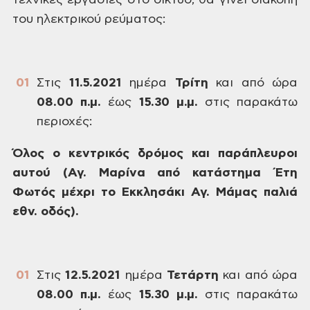
τεχνικές
εργασίες στο δίκτυο, θα γίνει διακοπή
του ηλεκτρικού ρεύματος:
Στις
11.5.2021
ημέρα
Τρίτη
και
από ώρα
08.00
π.μ.
έως
15.30
μ.μ.
στις
παρακάτω
περιοχές:
Όλος
ο κεντρικός δρόμος και παράπλευροι
αυτού (Αγ. Μαρίνα από κατάστημα Έτη
Φωτός
μέχρι το Εκκλησάκι Αγ. Μάμας παλιά
εθν.
οδός).
Στις
12.5.2021
ημέρα
Τετάρτη
και
από ώρα
08.00
π.μ.
έως
15.30
μ.μ.
στις
παρακάτω