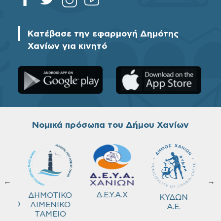
Κατέβασε την εφαρμογή Δημότης
Χανίων για κινητό
Νομικά πρόσωπα του Δήμου Χανίων
←
→
ΚΟ
Δ.Ε.Υ.Α.Χ
ΔΗΜΟΤΙΚΟ
ΚΥΔΩΝ
ΜΕΙΟ
ΛΙΜΕΝΙΚΟ
Α.Ε.
ΤΑΜΕΙΟ