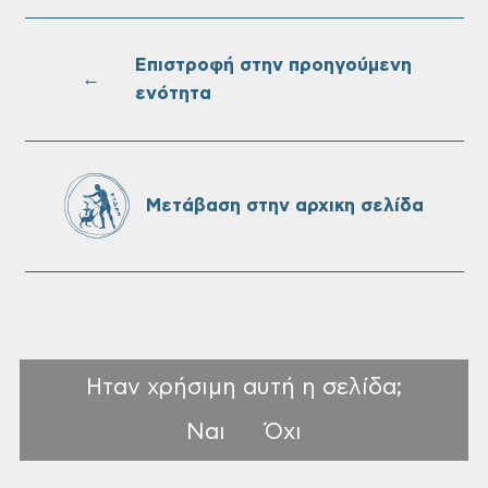
Επαναλειτουργία του συστήματος
SeaTrac στην παραλία του Αγίου
Ονουφρίου
Επιστροφή στην προηγούμενη
←
ενότητα
Πίνακες Κατάταξης & Βαθμολογίας,
Πίνακες προσληπτέων και Ονομαστικοί
πίνακες της προκήρυξης ΣΟΧ 3/2026 του
Μετάβαση στην αρχικη σελίδα
Δήμου Χανίων
Ηταν χρήσιμη αυτή η σελίδα;
Ναι
Όχι