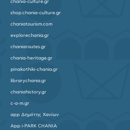
chania-culture.gr
shop.chania-culture.gr
chaniatourism.com
explorechania.gr
chaniaroutes.gr
chania-heritage.gr
pinakothiki-chania.gr
librarychania.gr
chaniahistory.gr
c-a-m.gr
app Δημότης Χανίων
App i-PARK CHANIA