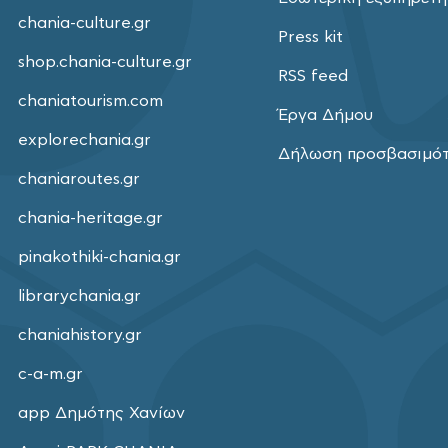
chania-culture.gr
Press kit
shop.chania-culture.gr
RSS feed
chaniatourism.com
Έργα Δήμου
explorechania.gr
Δήλωση προσβασιμό
chaniaroutes.gr
chania-heritage.gr
pinakothiki-chania.gr
librarychania.gr
chaniahistory.gr
c-a-m.gr
app Δημότης Χανίων