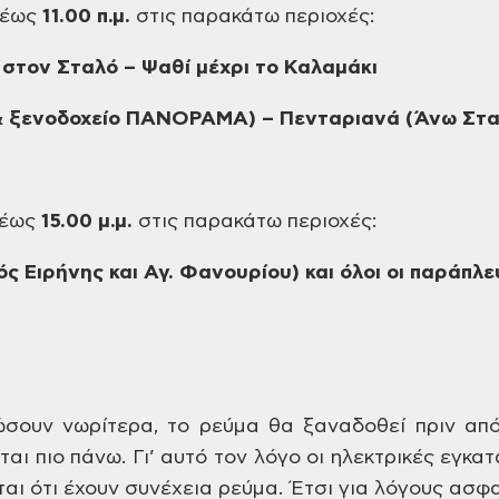
έως
11.00
π.μ.
στις
παρακάτω περιοχές:
στον Σταλό – Ψαθί μέχρι
το Καλαμάκι
& ξενοδοχείο ΠΑΝΟΡΑΜΑ)
– Πενταριανά (Άνω Στα
έως
15.00
μ.μ.
στις
παρακάτω περιοχές:
ς Ειρήνης και Αγ. Φανουρίου)
και όλοι οι παράπλε
ώσουν νωρίτερα, το
ρεύμα θα ξαναδοθεί πριν από
ται πιο
πάνω. Γι’ αυτό τον λόγο οι ηλεκτρικές
εγκατα
ι ότι έχουν συνέχεια ρεύμα.
Έτσι για λόγους ασφα