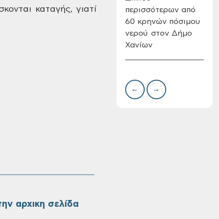
σκονται
καταγής, γιατί
περισσότερων από
Δημ
60 κρηνών πόσιμου
Επι
νερού στον Δήμο
08-
Χανίων
Oριστικοί πίνακες
κατάταξης για την
πρόσληψη
προσωπικού με
σχέση εργάσιας
←
→
ιδιωτικού δικαίου
ορισμένου χρόνου
σε υπηρεσίες
καθαρισμού
σχολικών μονάδων
ην αρχικη σελίδα