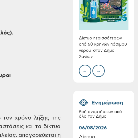
Συλλ
γρα
περι
με θ
λός).
Πινα
Δίκτυο περισσότερων
από 60 κρηνών πόσιμου
νερού στον Δήμο
Χανίων
Πίνακες Κατάταξης
& Βαθμολογίας,
←
→
Πίνακες
υροι
προσληπτέων και
Ονομαστικοί πίνακες
της προκήρυξης
ΣΟΧ 3/2026 του
Ενημέρωση
Δήμου Χανίων
Ροή αναρτήσεων από
όλο τον Δήμο
 τον χρόνο
λήξης της
στάσεις και τα δίκτυα
06/08/2026
06/
λείας, απαγορεύεται
η
Δίκτυο
Τακ