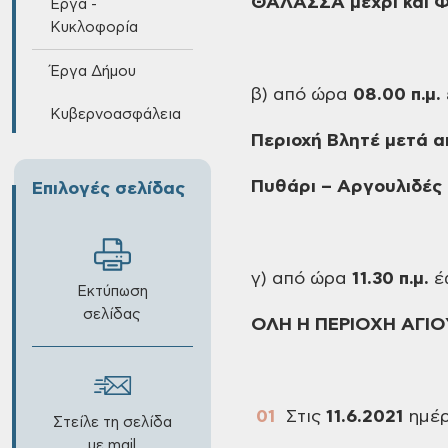
ΘΑΛΑΣΣΑ
μέχρι και
Έργα -
Κυκλοφορία
Έργα Δήμου
β)
από ώρα
08.00
π.μ.
Κυβερνοασφάλεια
Περιοχή
Βλητέ μετά α
Πυθάρι
– Αργουλιδές 
Επιλογές σελίδας
γ)
από ώρα
11.30
π.μ.
έ
Εκτύπωση
σελίδας
ΟΛΗ
Η ΠΕΡΙΟΧΗ ΑΓΙΟ
Στις
11.6.2021
ημέ
Στείλε τη σελίδα
με mail