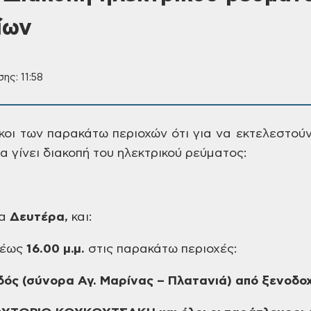
ίων
ης: 11:58
ικοι των παρακάτω περιοχών ότι
για να εκτελεστούν
α γίνει διακοπή
του ηλεκτρικού ρεύματος:
α
Δευτέρα,
και:
έως
16.00
μ.μ.
στις
παρακάτω περιοχές:
δός (σύνορα Αγ. Μαρίνας
– Πλατανιά) από ξενοδοχ