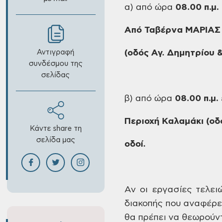
α)
από ώρα
08.00
π.μ.
Από
Ταβέρνα ΜΑΡΙΑΣ 
Αντιγραφή
(οδός
Αγ. Δημητρίου 
συνδέσμου της
σελίδας
β)
από ώρα
08.00
π.μ.
Περιοχή
Καλαμάκι (οδό
Κάντε share τη
σελίδα μας
οδοί.
Αν
οι εργασίες τελει
διακοπής που αναφέρε
θα πρέπει
να θεωρούντα