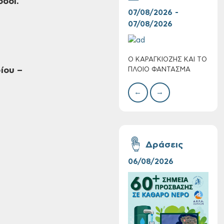
οδοί.
07/08/2026 -
30/
07/08/2026
08/
Ο ΚΑΡΑΓΚΙΟΖΗΣ ΚΑΙ ΤΟ
BAZ
Τακτική συνεδρίαση
ίου –
ΠΛΟΙΟ ΦΑΝΤΑΣΜΑ
ΜΕΓ
Δημοτικής
Επιτροπής στις 10-
←
→
08-2026
Δράσεις
06/08/2026
16/
Επαναλειτουργία
του συστήματος
SeaTrac στην
παραλία του Αγίου
Ονουφρίου