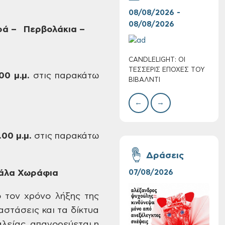
08/08/2026 -
07/
08/08/2026
08/
ρά –
Περβολάκια –
CANDLELIGHT: ΟΙ
Ο Σ
Πολύ Υψηλός
ΤΕΣΣΕΡΙΣ ΕΠΟΧΕΣ ΤΟΥ
ΣΩΘ
00 μ.μ.
στις παρακάτω
Κίνδυνος Πυρκαγιάς
ΒΙΒΑΛΝΤΙ
για αύριο Σάββατο 8
Αυγούστου 2026
←
→
.00 μ.μ.
στις παρακάτω
Δράσεις
γάλα Χωράφια
07/08/2026
06/
ό τον χρόνο λήξης
της
στάσεις και τα δίκτυα
λείας, απαγορεύεται η