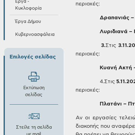
Έργα -
περιοχές:
Κυκλοφορία
Δραπανιάς –
Έργα Δήμου
Λυριδιανά –
Κυβερνοασφάλεια
3.
Στις
3
.11.2
περιοχές:
Επιλογές σελίδας
Κυανή
Ακτή –
4.Στις
5.
11.20
Εκτύπωση
περιοχές:
σελίδας
Πλατάνι – Π
Αν οι
εργασίες τελειώ
διακοπής που αναφέρετ
Στείλε τη σελίδα
με mail
θα πρέπει να θεωρούντ