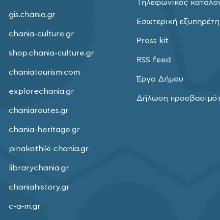
Τηλεφωνικός κατάλο
gis.chania.gr
Εσωτερική εξυπηρέτ
chania-culture.gr
Press kit
shop.chania-culture.gr
RSS feed
chaniatourism.com
Έργα Δήμου
explorechania.gr
Δήλωση προσβασιμό
chaniaroutes.gr
chania-heritage.gr
pinakothiki-chania.gr
librarychania.gr
chaniahistory.gr
c-a-m.gr