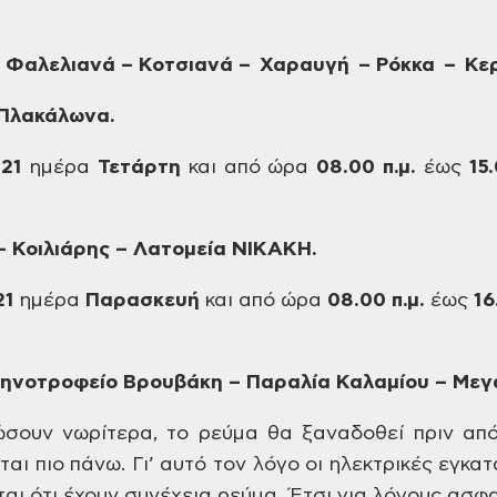
 Φαλελιανά – Κοτσιανά – Χαραυγή
– Ρόκκα – Κε
 Πλακάλωνα.
021
ημέρα
Τετάρτη
και
από ώρα
08.00 π.μ.
έως
15.
 Κοιλιάρης – Λατομεία ΝΙΚΑΚΗ.
21
ημέρα
Παρασκευή
και
από ώρα
08.00 π.μ.
έως
16
τηνοτροφείο Βρουβάκη –
Παραλία Καλαμίου – Με
σουν νωρίτερα, το ρεύμα θα ξαναδοθεί πριν απ
αι πιο πάνω. Γι’ αυτό τον λόγο οι ηλεκτρικές
εγκατα
αι ότι έχουν συνέχεια ρεύμα.
Έτσι για λόγους ασφα