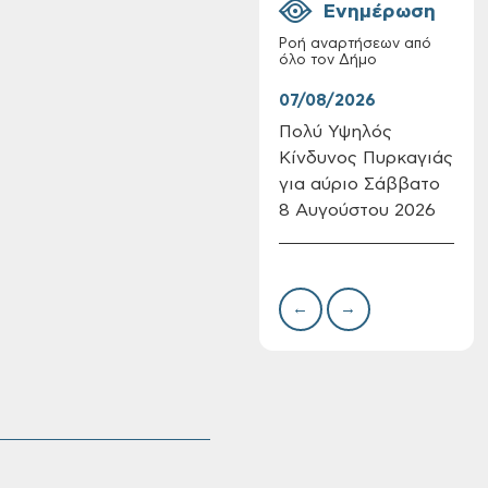
Ενημέρωση
Ροή αναρτήσεων από
όλο τον Δήμο
07/08/2026
07/
Πολύ Υψηλός
Συν
Κίνδυνος Πυρκαγιάς
δωρ
Επαναλειτουργία
για αύριο Σάββατο
για
του συστήματος
SeaTrac στην
8 Αυγούστου 2026
Δημ
παραλία του Αγίου
Πιν
Ονουφρίου
Την
←
→