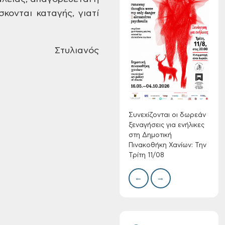
κονται καταγής, γιατί
Συνεχίζονται οι
δωρεάν ξεναγήσεις
Στυλιανός
για ενήλικες στη
Δημοτική
Πινακοθήκη Χανίων:
Δίκτ
από 
Την Τρίτη 11/08
νερο
Χανί
Συνεχίζονται οι δωρεάν
ξεναγήσεις για ενήλικες
στη Δημοτική
Πινακοθήκη Χανίων: Την
Τρίτη 11/08
←
→
Τακτική συνεδρίαση
Δημοτικής
Επιτροπής στις 10-
08-2026