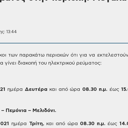
ης: 13:44
κοι των παρακάτω περιοχών ότι για να εκτελεστού
α γίνει διακοπή του ηλεκτρικού ρεύματος:
021
ημέρα
Δευτέρα
και από ώρα
08.30 π.μ.
έως
15.
– Πεμόνια – Μελιδόνι.
.2021
ημέρα
Τρίτη
,
και
από ώρα
08.30 π.μ.
έως
14.