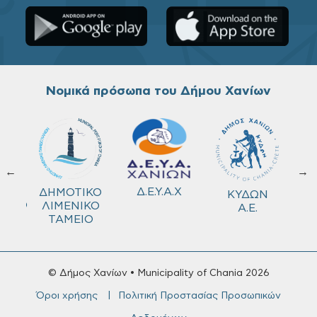
Νομικά πρόσωπα του Δήμου Χανίων
←
→
ΔΕΔΙΣΑ
Δ.Ε.Υ.Α.Χ
ΔΗΜΟ
ΚΥΔΩΝ
ΓΗΡΟ
Α.Ε.
© Δήμος Χανίων • Municipality of Chania 2026
Όροι χρήσης
Πολιτική Προστασίας Προσωπικών