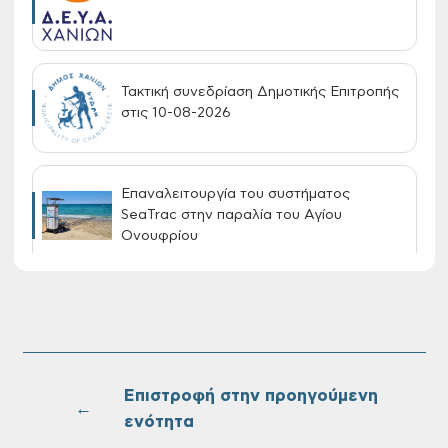
Τακτική συνεδρίαση Δημοτικής Επιτροπής
στις 10-08-2026
Επαναλειτουργία του συστήματος
SeaTrac στην παραλία του Αγίου
Ονουφρίου
Πίνακες Κατάταξης & Βαθμολογίας,
Πίνακες προσληπτέων και Ονομαστικοί
πίνακες της προκήρυξης ΣΟΧ 3/2026 του
Δήμου Χανίων
Επιστροφή στην προηγούμενη
←
ενότητα
Oριστικοί πίνακες κατάταξης για την