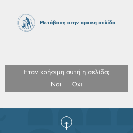
πρόσληψη προσωπικού με σχέση
εργάσιας ιδιωτικού δικαίου ορισμένου
χρόνου σε υπηρεσίες καθαρισμού
Μετάβαση στην αρχικη σελίδα
σχολικών μονάδων
Ηταν χρήσιμη αυτή η σελίδα;
Ναι
Όχι