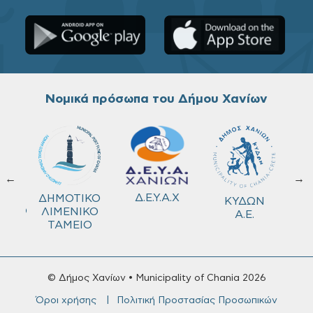
Νομικά πρόσωπα του Δήμου Χανίων
←
→
ΚΟ
Δ.Ε.Υ.Α.Χ
ΔΗΜΟΤΙΚΟ
ΚΥΔΩΝ
ΜΕΙΟ
ΛΙΜΕΝΙΚΟ
Α.Ε.
ΤΑΜΕΙΟ
© Δήμος Χανίων • Municipality of Chania 2026
Όροι χρήσης
Πολιτική Προστασίας Προσωπικών