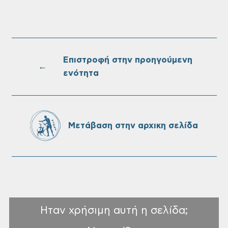
Oριστικοί πίνακες κατάταξης για την
πρόσληψη προσωπικού με σχέση
εργάσιας ιδιωτικού δικαίου ορισμένου
Επιστροφή στην προηγούμενη
χρόνου σε υπηρεσίες καθαρισμού
←
ενότητα
σχολικών μονάδων
Αναγγελία ζημιάς από τον ΕΛΓΑ: Έως τις
06/08 οι αιτήσεις
Μετάβαση στην αρχικη σελίδα
Ηταν χρήσιμη αυτή η σελίδα;