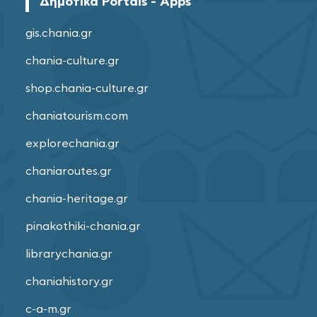
Δημοτικά Portals - Apps
gis.chania.gr
chania-culture.gr
shop.chania-culture.gr
chaniatourism.com
explorechania.gr
chaniaroutes.gr
chania-heritage.gr
pinakothiki-chania.gr
librarychania.gr
chaniahistory.gr
c-a-m.gr