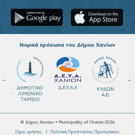
Νομικά πρόσωπα του Δήμου Χανίων
←
→
ΚΟ
Δ.Ε.Υ.Α.Χ
ΔΗΜΟΤΙΚΟ
ΚΥΔΩΝ
ΜΕΙΟ
ΛΙΜΕΝΙΚΟ
Α.Ε.
ΤΑΜΕΙΟ
© Δήμος Χανίων • Municipality of Chania 2026
Όροι χρήσης
Πολιτική Προστασίας Προσωπικών