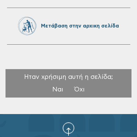
Oριστικοί πίνακες κατάταξης για την
πρόσληψη προσωπικού με σχέση
εργάσιας ιδιωτικού δικαίου ορισμένου
χρόνου σε υπηρεσίες καθαρισμού
Μετάβαση στην αρχικη σελίδα
σχολικών μονάδων
Ηταν χρήσιμη αυτή η σελίδα;
Ναι
Όχι