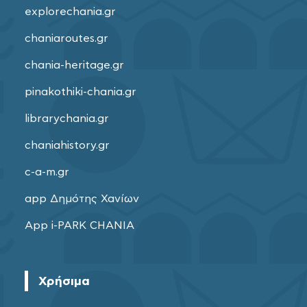
explorechania.gr
chaniaroutes.gr
chania-heritage.gr
pinakothiki-chania.gr
librarychania.gr
chaniahistory.gr
c-a-m.gr
app Δημότης Χανίων
App i-PARK CHANIA
Χρήσιμα