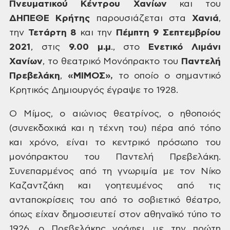
Πνευματικού Κέντρου
Χανίων
και του
ΔΗΠΕΘΕ Κρήτης
παρουσιάζεται στα
Χανιά
,
την
Τετάρτη
8
και την
Πέμπτη 9 Σεπτεμβρίου
2021
, στις
9.00 μ.μ
., στο
Ενετικό
Λιμάνι
Χανίων
, το θεατρικό Μονόπρακτο του
Παντελή
Πρεβελάκη
,
«ΜΙΜΟΣ»,
το οποίο ο σημαντικό
Κρητικός Δημιουργός έγραψε το 1928.
Ο Μίμος, ο αιώνιος θεατρίνος, ο ηθοποιός
(συνεκδοχικά και η τέχνη του) πέρα από τόπο
και χρόνο, είναι το κεντρικό
πρόσωπο του
μονόπρακτου του Παντελή Πρεβελάκη.
Συνεπαρμένος από τη γνωριμία με
τον Νίκο
Καζαντζάκη και γοητευμένος από τις
ανταποκρίσεις του από το σοβιετικό
θέατρο,
όπως είχαν δημοσιευτεί στον αθηναϊκό τύπο το
1926, ο Πρεβελάκης γράφει,
με την πρώτη