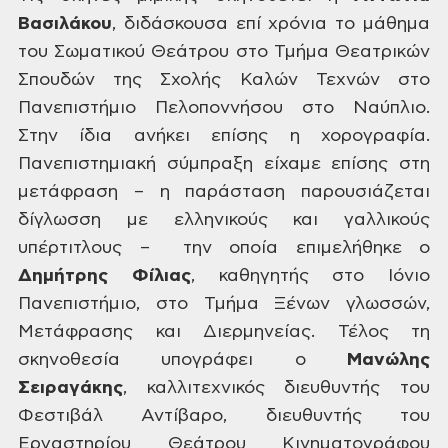
Βασιλάκου
, διδάσκουσα επί χρόνια το μάθημα
του Σωματικού Θεάτρου στο Τμήμα
Θεατρικών
Σπουδών της Σχολής Καλών Τεχνών στο
Πανεπιστήμιο Πελοποννήσου στο
Ναύπλιο.
Στην ίδια ανήκει επίσης η χορογραφία.
Πανεπιστημιακή σύμπραξη είχαμε
επίσης στη
μετάφραση – η παράσταση παρουσιάζεται
δίγλωσση με ελληνικούς και
γαλλικούς
υπέρτιτλους – την οποία
επιμελήθηκε ο
Δημήτρης Φίλιας
, καθηγητής στο Ιόνιο
Πανεπιστήμιο, στο
Τμήμα Ξένων γλωσσών,
Μετάφρασης και Διερμηνείας. Τέλος τη
σκηνοθεσία υπογράφει
ο
Μανώλης
Σειραγάκης
, καλλιτεχνικός διευθυντής του
Φεστιβάλ Αντίβαρο,
διευθυντής του
Εργαστηρίου Θεάτρου Κινηματογράφου