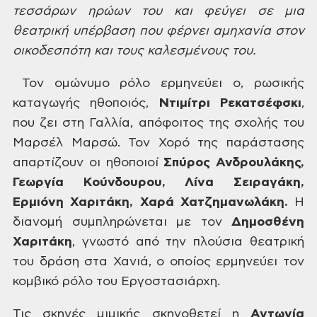
τεσσάρων ηρώων του και φεύγει σε μια
θεατρική
υπέρβαση που φέρνει αμηχανία στον
οικοδεσπότη και τους καλεσμένους του.
Τον ομώνυμο ρόλο ερμηνεύει ο, ρωσικής
καταγωγής ηθοποιός,
Ντιμίτρι Ρεκατσέφσκι
,
που ζει στη Γαλλία, απόφοιτος της
σχολής του
Μαρσέλ Μαρσώ. Τον Χορό της παράστασης
απαρτίζουν οι ηθοποιοί
Σπύρος
Ανδρουλάκης,
Γεωργία Κούνδουρου, Λίνα Σειραγάκη,
Ερμιόνη Χαριτάκη, Χαρά
Χατζημανωλάκη.
Η
διανομή συμπληρώνεται με τον
Δημοσθένη
Χαριτάκη
,
γνωστό από την πλούσια θεατρική
του δράση στα Χανιά, ο οποίος ερμηνεύει τον
κομβικό ρόλο του Εργοστασιάρχη.
Τις σκηνές μιμικής σκηνοθετεί η
Αντωνία