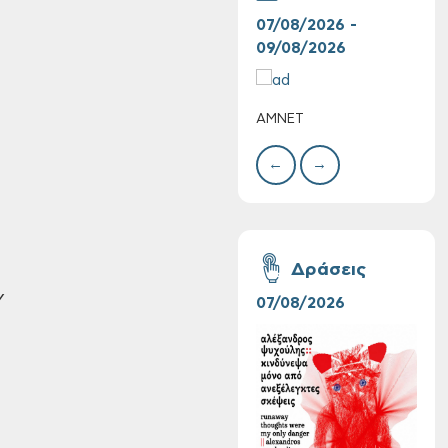
07/08/2026 -
10/
09/08/2026
10/
ΑΜΝΕΤ
ΣΥΝ
ΧΡΙ
ΣΤΑ
←
→
Συνεχίζονται οι
δωρεάν ξεναγήσεις
Δράσεις
για ενήλικες στη
Δημοτική
Υ
07/08/2026
06/
Πινακοθήκη Χανίων:
Την Τρίτη 11/08