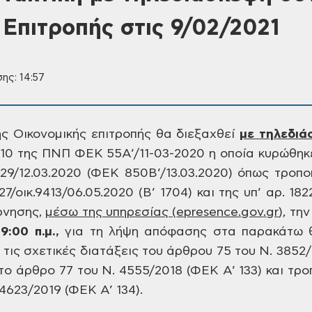
 Επιτροπής στις 9/02/2021
ης: 14:57
ς Οικονομικής επιτροπής θα διεξαχθεί
με τηλεδιά
 10 της ΠΝΠ ΦΕΚ 55Α’/11-03-2020 η οποία
κυρώθηκε
29/12.03.2020 (ΦΕΚ 850Β’/13.03.2020)
όπως τροποπ
7/οικ.9413/06.05.2020 (Β’
1704) και της υπ’ αρ. 182
ρνησης,
μέσω
της υπηρεσίας (
epresence
.
gov
.
gr
)
, την
9:00 π.μ.,
για τη λήψη απόφασης στα παρακάτω 
τις σχετικές διατάξεις του άρθρου 75 του Ν. 3852
ο άρθρο 77 του Ν. 4555/2018 (ΦΕΚ Α’ 133) και τρο
4623/2019 (ΦΕΚ Α’ 134).