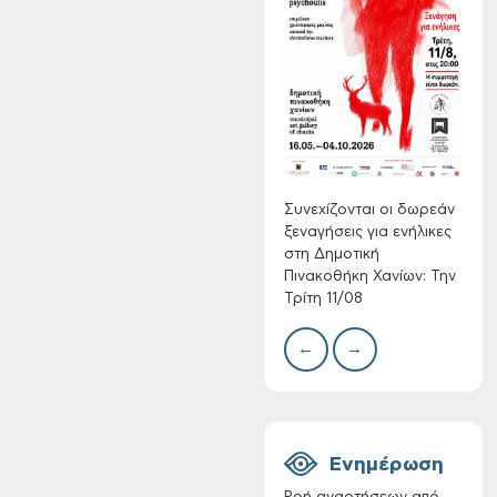
Τακτική συνεδρίαση
Δίκτ
Δημοτικής
από 
Επιτροπής στις 10-
νερο
08-2026
Χανί
Συνεχίζονται οι δωρεάν
ξεναγήσεις για ενήλικες
στη Δημοτική
Πινακοθήκη Χανίων: Την
Τρίτη 11/08
←
→
Επαναλειτουργία
του συστήματος
SeaTrac στην
παραλία του Αγίου
Ονουφρίου
Ενημέρωση