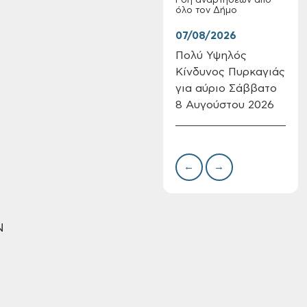
Ροή αναρτήσεων από
όλο τον Δήμο
07/08/2026
07/
Πολύ Υψηλός
Συν
Κίνδυνος Πυρκαγιάς
δωρ
για αύριο Σάββατο
για
8 Αυγούστου 2026
Δημ
Πίνακες Κατάταξης
Πιν
& Βαθμολογίας,
Την
Πίνακες
προσληπτέων και
←
→
Ονομαστικοί πίνακες
της προκήρυξης
ΣΟΧ 3/2026 του
Δήμου Χανίων
Ν