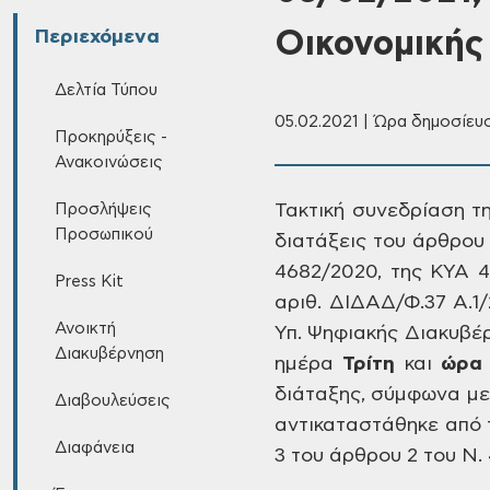
Οικονομικής
Περιεχόμενα
Δελτία Τύπου
05.02.2021 | Ώρα δημοσίευσ
Προκηρύξεις -
Ανακοινώσεις
Προσλήψεις
Τακτική συνεδρίαση
τη
Προσωπικού
διατάξεις του άρθρου
4682/2020, της ΚΥΑ 4
Press Kit
αριθ. ΔΙΔΑΔ/Φ.37 Α.1/2
Ανοικτή
Υπ. Ψηφιακής Διακυβέ
Διακυβέρνηση
ημέρα
Τρίτη
και
ώρα 
διάταξης, σύμφωνα με 
Διαβουλεύσεις
αντικαταστάθηκε από τ
Διαφάνεια
3 του άρθρου 2 του Ν. 