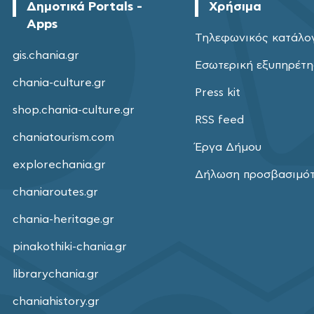
Δημοτικά Portals -
Χρήσιμα
Apps
Τηλεφωνικός κατάλο
gis.chania.gr
Εσωτερική εξυπηρέτ
chania-culture.gr
Press kit
shop.chania-culture.gr
RSS feed
chaniatourism.com
Έργα Δήμου
explorechania.gr
Δήλωση προσβασιμό
chaniaroutes.gr
chania-heritage.gr
pinakothiki-chania.gr
librarychania.gr
chaniahistory.gr