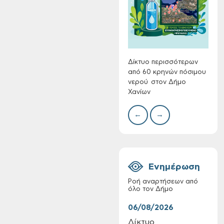
Συλλ
γρα
περι
με θ
Πινα
Δίκτυο περισσότερων
από 60 κρηνών πόσιμου
νερού στον Δήμο
Χανίων
Πίνακες Κατάταξης
& Βαθμολογίας,
←
→
Πίνακες
προσληπτέων και
Ονομαστικοί πίνακες
της προκήρυξης
ΣΟΧ 3/2026 του
Ενημέρωση
Δήμου Χανίων
Ροή αναρτήσεων από
όλο τον Δήμο
06/08/2026
06/
Δίκτυο
Τακ