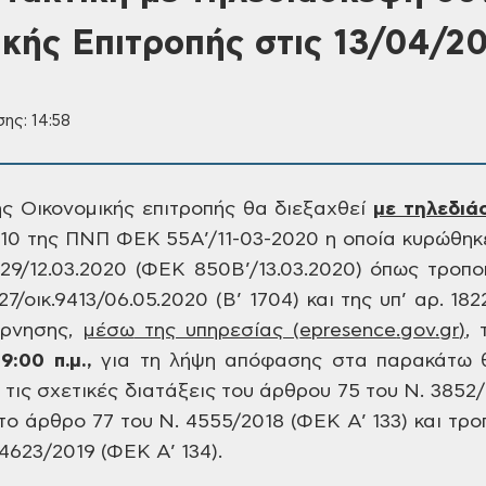
ικής Επιτροπής στις 13/04/2
ης: 14:58
ς Οικονομικής επιτροπής θα διεξαχθεί
με τηλεδιά
 10 της ΠΝΠ ΦΕΚ 55Α’/11-03-2020 η οποία
κυρώθηκε
29/12.03.2020 (ΦΕΚ 850Β’/13.03.2020)
όπως τροποπ
7/οικ.9413/06.05.2020 (Β’
1704) και της υπ’ αρ. 182
έρνησης,
μέσω
της υπηρεσίας (
epresence
.
gov
.
gr
)
, 
9:00 π.μ.,
για τη λήψη απόφασης στα παρακάτω 
ις σχετικές διατάξεις του άρθρου 75 του Ν. 3852
ο άρθρο 77 του Ν. 4555/2018 (ΦΕΚ Α’ 133) και τρο
4623/2019 (ΦΕΚ Α’ 134).