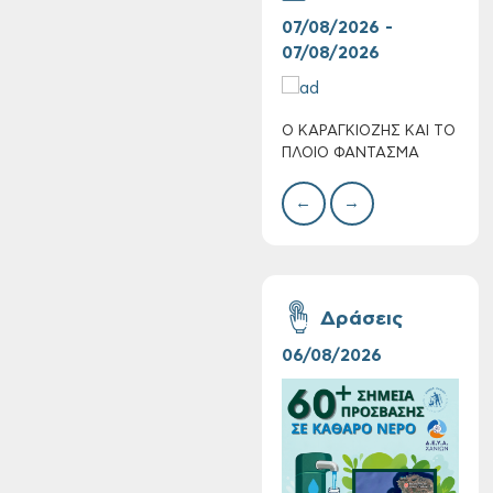
07/08/2026 -
30/
07/08/2026
08/
Ο ΚΑΡΑΓΚΙΟΖΗΣ ΚΑΙ ΤΟ
BAZ
Τακτική συνεδρίαση
ΠΛΟΙΟ ΦΑΝΤΑΣΜΑ
ΜΕΓ
Δημοτικής
Επιτροπής στις 10-
←
→
08-2026
Δράσεις
06/08/2026
16/
Επαναλειτουργία
του συστήματος
SeaTrac στην
παραλία του Αγίου
Ονουφρίου