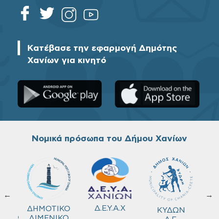
Κατέβασε την εφαρμογή Δημότης
Χανίων για κινητό
Νομικά πρόσωπα του Δήμου Χανίων
←
→
ΚΟ
Δ.Ε.Υ.Α.Χ
ΔΗΜΟΤΙΚΟ
ΚΥΔΩΝ
ΜΕΙΟ
ΛΙΜΕΝΙΚΟ