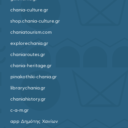
chania-culture.gr
shop.chania-culture.gr
chaniatourism.com
explorechania.gr
chaniaroutes.gr
chania-heritage.gr
pinakothiki-chania.gr
librarychania.gr
chaniahistory.gr
c-a-m.gr
app Δημότης Χανίων