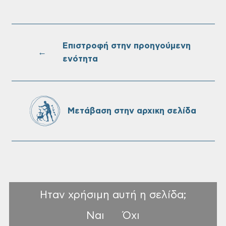
Επαναλειτουργία του συστήματος
SeaTrac στην παραλία του Αγίου
Ονουφρίου
Επιστροφή στην προηγούμενη
←
ενότητα
Πίνακες Κατάταξης & Βαθμολογίας,
Πίνακες προσληπτέων και Ονομαστικοί
πίνακες της προκήρυξης ΣΟΧ 3/2026 του
Μετάβαση στην αρχικη σελίδα
Δήμου Χανίων
Ηταν χρήσιμη αυτή η σελίδα;
Ναι
Όχι