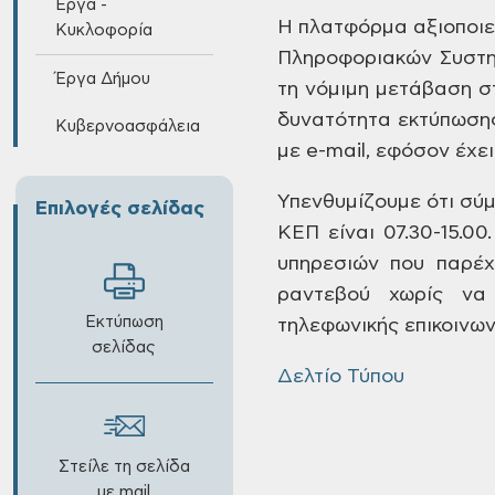
Έργα -
Η πλατφόρμα αξιοποιεί
Κυκλοφορία
Πληροφοριακών Συστημ
Έργα Δήμου
τη νόμιμη μετάβαση σ
δυνατότητα εκτύπωσης
Κυβερνοασφάλεια
με e-mail, εφόσον έχε
Υπενθυμίζουμε ότι σύ
Επιλογές σελίδας
ΚΕΠ είναι 07.30-15.00
υπηρεσιών που παρέχ
ραντεβού χωρίς να 
Εκτύπωση
τηλεφωνικής επικοινων
σελίδας
Δελτίο Τύπου
Στείλε τη σελίδα
με mail