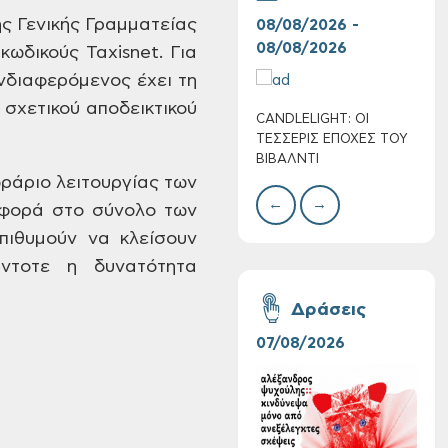
ς Γενικής
Γραμματείας
08/08/2026 -
07/
08/08/2026
08/
κωδικούς Taxisnet. Για
νδιαφερόμενος έχει τη
σχετικού αποδεικτικού
CANDLELIGHT: ΟΙ
Ο Σ
Πολύ Υψηλός
ΤΕΣΣΕΡΙΣ ΕΠΟΧΕΣ ΤΟΥ
ΣΩΘ
Κίνδυνος Πυρκαγιάς
ΒΙΒΑΛΝΤΙ
για αύριο Σάββατο 8
ωράριο
λειτουργίας των
Αυγούστου 2026
←
→
ορά στο σύνολο των
ιθυμούν να κλείσουν
τοτε η δυνατότητα
Δράσεις
07/08/2026
06/