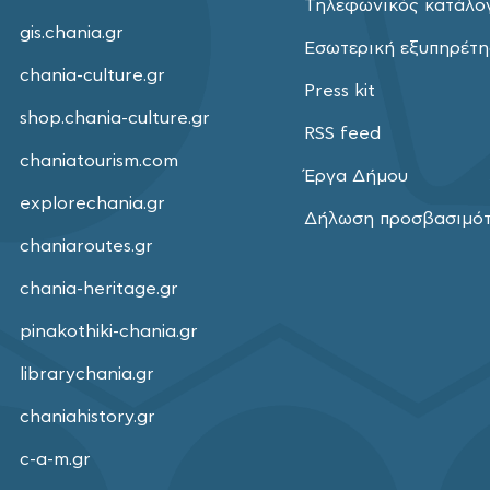
Τηλεφωνικός κατάλο
gis.chania.gr
Εσωτερική εξυπηρέτ
chania-culture.gr
Press kit
shop.chania-culture.gr
RSS feed
chaniatourism.com
Έργα Δήμου
explorechania.gr
Δήλωση προσβασιμό
chaniaroutes.gr
chania-heritage.gr
pinakothiki-chania.gr
librarychania.gr
chaniahistory.gr
c-a-m.gr