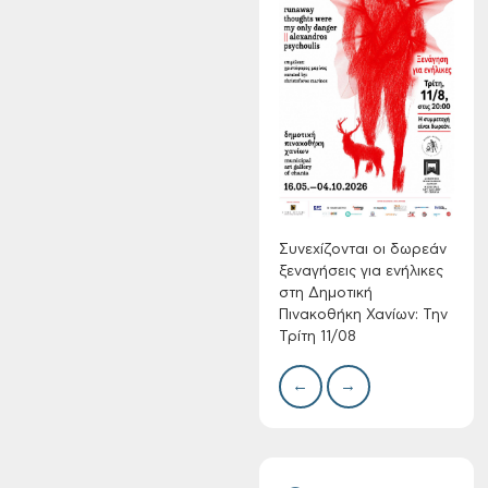
Συνεχίζονται οι
δωρεάν ξεναγήσεις
για ενήλικες στη
Δημοτική
Πινακοθήκη Χανίων:
Δίκτ
από 
Την Τρίτη 11/08
νερο
Χανί
Συνεχίζονται οι δωρεάν
ξεναγήσεις για ενήλικες
στη Δημοτική
Πινακοθήκη Χανίων: Την
Τρίτη 11/08
←
→
Τακτική συνεδρίαση
Δημοτικής
Επιτροπής στις 10-
08-2026