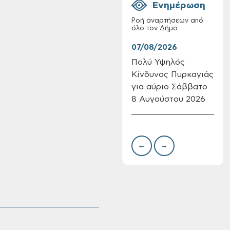
Ενημέρωση
Ροή αναρτήσεων από
όλο τον Δήμο
07/08/2026
07/
Πολύ Υψηλός
Συν
Κίνδυνος Πυρκαγιάς
δωρ
Επαναλειτουργία
για αύριο Σάββατο
για
του συστήματος
SeaTrac στην
8 Αυγούστου 2026
Δημ
παραλία του Αγίου
Πιν
Ονουφρίου
Την
←
→