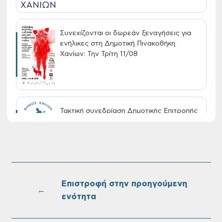
Συνεχίζονται οι δωρεάν ξεναγήσεις για
ενήλικες στη Δημοτική Πινακοθήκη
Χανίων: Την Τρίτη 11/08
Τακτική συνεδρίαση Δημοτικής Επιτροπής
στις 10-08-2026
Επαναλειτουργία του συστήματος
SeaTrac στην παραλία του Αγίου
Ονουφρίου
Επιστροφή στην προηγούμενη
←
ενότητα
Πίνακες Κατάταξης & Βαθμολογίας,