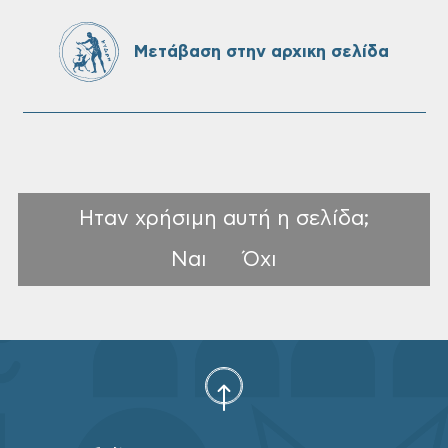
Πίνακες προσληπτέων και Ονομαστικοί
πίνακες της προκήρυξης ΣΟΧ 3/2026 του
Μετάβαση στην αρχικη σελίδα
Δήμου Χανίων
Ηταν χρήσιμη αυτή η σελίδα;
Ναι
Όχι