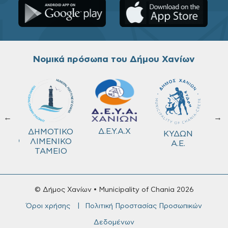
Νομικά πρόσωπα του Δήμου Χανίων
←
→
ΔΕΔΙΣΑ
Ε.Υ.Α.Χ
ΔΗΜΟΤΙΚΟ
ΚΥΔΩΝ
ΓΗΡΟΚΟΜΕΙ
Α.Ε.
© Δήμος Χανίων • Municipality of Chania 2026
Όροι χρήσης
Πολιτική Προστασίας Προσωπικών
Δεδομένων