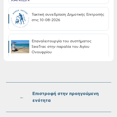
Τακτική συνεδρίαση Δημοτικής Επιτροπής
στις 10-08-2026
Επαναλειτουργία του συστήματος
SeaTrac στην παραλία του Αγίου
Ονουφρίου
Πίνακες Κατάταξης & Βαθμολογίας,
Πίνακες προσληπτέων και Ονομαστικοί
πίνακες της προκήρυξης ΣΟΧ 3/2026 του
Δήμου Χανίων
Επιστροφή στην προηγούμενη
←
ενότητα
Oριστικοί πίνακες κατάταξης για την
πρόσληψη προσωπικού με σχέση
εργάσιας ιδιωτικού δικαίου ορισμένου