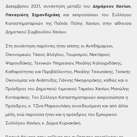
Δεκεμβρίου 2021, συνάντηση μεταξύ
του
Δημάρχου Χανίων,
Παναγιώτη
Σημανδηράκη
και εκπροσώπων του Συλλόγου
Καταστηματαρχών της Παλιάς Πόλης
Χανίων, στην αίθουσα
Δημοτικού Συμβουλίου Χανίων.
Στη
συνάντηση παρόντες ήταν επίσης οι Αντιδήμαρχοι,
Οικονομικών, Τάσος Αλόγλου,
Τουρισμού, Νεκτάριος
Ψαρουδάκης, Τεχνικών Υπηρεσιών, Μιχάλης Καλογριδάκης,
Καθαριότητας και Περιβάλλοντος, Μιχάλης Τσουπάκης, Τοπικής
Οικονομίας και
Ανάπτυξης, Γιάννης Νικηφοράκης, καθώς και ο
Πρόεδρος του Δημοτικού Λιμενικού
Ταμείου Χανίων, Μανώλης
Κοτσιφάκης. Τον Σύλλογο Καταστηματαρχών εκπροσώπησε η
Πρόεδρος, κ. Τζίνα Μαρκουλάκη συνοδευόμενη και από άλλα
μέλη, ενώ παρούσα ήταν
και η πρόεδρος του Εμπορικού
Συλλόγου Χανίων, κ. Δώρα Κυριακάκη.