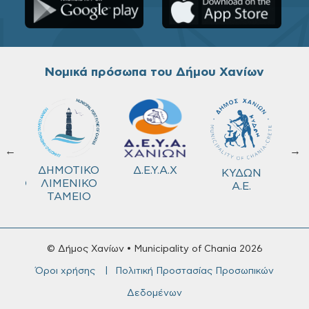
Νομικά πρόσωπα του Δήμου Χανίων
←
→
ΚΟ
Δ.Ε.Υ.Α.Χ
ΔΗΜΟΤΙΚΟ
ΚΥΔΩΝ
ΜΕΙΟ
ΛΙΜΕΝΙΚΟ
Α.Ε.
ΤΑΜΕΙΟ
© Δήμος Χανίων • Municipality of Chania 2026
Όροι χρήσης
Πολιτική Προστασίας Προσωπικών
Δεδομένων