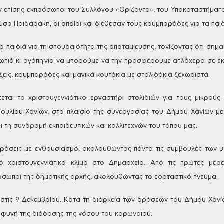
ν
επίσης εκπρόσωποι του Συλλόγου «Ορίζοντα», του Υποκαταστήματο
σα Παιδαράκη, οι οποίοι και διέθεσαν τους κουμπαράδες για τα
παι
 παιδιά για τη σπουδαιότητα της
αποταμίευσης, τονίζοντας ότι σημα
ωπιά κι αγάπη για να μπορούμε να την προσφέρουμε απλόχερα σε
εκ
ήξεις, κουμπαράδες
και μαγικά κουτάκια με στολιδάκια ξεχωριστά.
κεται το χριστουγεννιάτικο εργαστήρι στολιδιών για τους
μικρούς 
ουλίου Χανίων, στο
πλαίσιο της συνεργασίας του Δήμου Χανίων μ
 τη συνδρομή εκπαιδευτικών και καλλιτεχνών του
τόπου μας.
δράσεις
με ενθουσιασμό, ακολουθώντας πάντα τις συμβουλές των 
 χριστουγεννιάτικο κλίμα στο Δημαρχείο.
Από τις πρώτες μέρε
ρόσωποι
της δημοτικής αρχής, ακολουθώντας το εορταστικό πνεύμα.
στις 9
Δεκεμβρίου. Κατά τη διάρκεια των δράσεων του Δήμου Χανίω
οφυγή της διάδοσης της νόσου
του κορωνοϊού.