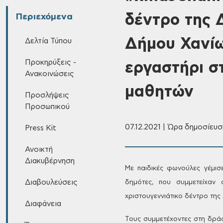
δέντρο της 
Περιεχόμενα
Δήμου Χανίω
Δελτία Τύπου
Προκηρύξεις -
εργαστήρι σ
Ανακοινώσεις
μαθητών
Προσλήψεις
Προσωπικού
07.12.2021 | Ώρα δημοσίευσ
Press Kit
Ανοικτή
Διακυβέρνηση
Με παιδικές φωνούλες γέμισ
Διαβουλεύσεις
δημότες, που συμμετείχαν
σ
χριστουγεννιάτικο δέντρο της
Διαφάνεια
Τους συμμετέχοντες στη δρά