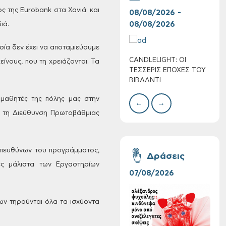
ς της Eurobank στα Χανιά και
08/08/2026 -
07/
08/08/2026
08/
διά.
σία δεν έχει να αποταμιεύουμε
CANDLELIGHT: ΟΙ
Ο Σ
είνους, που τη χρειάζονται. Τα
Πολύ Υψηλός
ΤΕΣΣΕΡΙΣ ΕΠΟΧΕΣ ΤΟΥ
ΣΩΘ
Κίνδυνος Πυρκαγιάς
ΒΙΒΑΛΝΤΙ
για αύριο Σάββατο 8
Αυγούστου 2026
μαθητές της πόλης μας στην
←
→
ε τη Διεύθυνση Πρωτοβάθμιας
υπευθύνων του
προγράμματος,
Δράσεις
ς μάλιστα των Εργαστηρίων
07/08/2026
06/
ν τηρούνται όλα τα ισχύοντα