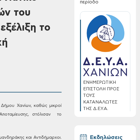
περίοδο
ών του
εξέλιξη το
χή
ΕΝΗΜΕΡΩΤΙΚΗ
ΕΠΙΣΤΟΛΗ ΠΡΟΣ
ΤΟΥΣ
ΚΑΤΑΝΑΛΩΤΕΣ
Δήμου Χανίων, καθώς μικροί
ΤΗΣ Δ.Ε.Υ.Α.
ποταμίευσης,
στόλισαν το
ΧΑΝΙΩΝ
Εκδηλώσεις
μανδηράκης και Αντιδήμαρχοι.