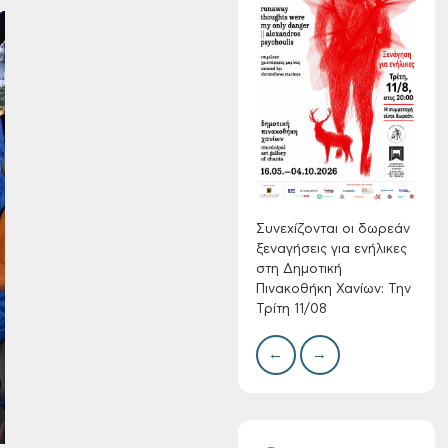
Συνεχίζονται οι
δωρεάν ξεναγήσεις
για ενήλικες στη
Δημοτική
Πινακοθήκη Χανίων:
Δίκτ
από 
Την Τρίτη 11/08
νερο
Χανί
Συνεχίζονται οι δωρεάν
ξεναγήσεις για ενήλικες
στη Δημοτική
Πινακοθήκη Χανίων: Την
Τρίτη 11/08
←
→
Τακτική συνεδρίαση
Δημοτικής
Επιτροπής στις 10-
08-2026