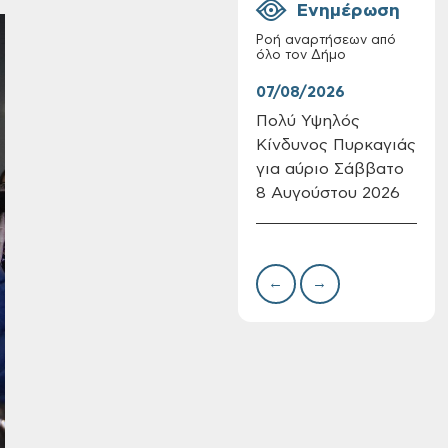
Ενημέρωση
Ροή αναρτήσεων από
όλο τον Δήμο
07/08/2026
07/
Πολύ Υψηλός
Συν
Κίνδυνος Πυρκαγιάς
δωρ
Επαναλειτουργία
για αύριο Σάββατο
για
του συστήματος
SeaTrac στην
8 Αυγούστου 2026
Δημ
παραλία του Αγίου
Πιν
Ονουφρίου
Την
←
→