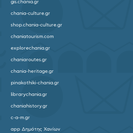
gis.chania.gr
chania-culture.gr
shop.chania-culture.gr
chaniatourism.com
explorechania.gr
chaniaroutes.gr
chania-heritage.gr
pinakothiki-chania.gr
librarychania.gr
chaniahistory.gr
c-a-m.gr
app Δημότης Χανίων