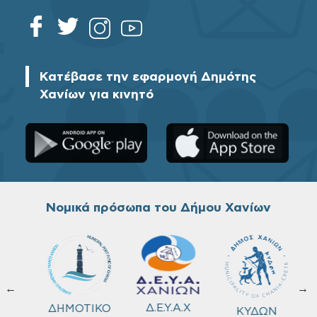
Κατέβασε την εφαρμογή Δημότης
Χανίων για κινητό
Νομικά πρόσωπα του Δήμου Χανίων
←
→
ΚΟ
Δ.Ε.Υ.Α.Χ
ΔΗΜΟΤΙΚΟ
ΚΥΔΩΝ