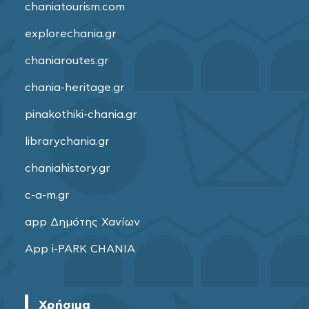
chaniatourism.com
explorechania.gr
chaniaroutes.gr
chania-heritage.gr
pinakothiki-chania.gr
librarychania.gr
chaniahistory.gr
c-a-m.gr
app Δημότης Χανίων
App i-PARK CHANIA
Χρήσιμα