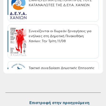
ΕΝΗΜΕΡΩΤΙΚΗ ΕΠΙΣΤΟΛΗ ΠΡΟΣ ΤΟΥΣ
ΚΑΤΑΝΑΛΩΤΕΣ ΤΗΣ Δ.Ε.Υ.Α. ΧΑΝΙΩΝ
Συνεχίζονται οι δωρεάν ξεναγήσεις για
ενήλικες στη Δημοτική Πινακοθήκη
Χανίων: Την Τρίτη 11/08
Τακτική συνεδρίαση Δημοτικής Επιτροπής
στις 10-08-2026
Επαναλειτουργία του συστήματος
SeaTrac στην παραλία του Αγίου
Ονουφρίου
Επιστροφή στην προηγούμενη
←