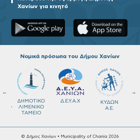
Χανίων για κινητό
Νομικά πρόσωπα του Δήμου Χανίων
←
→
ΚΟ
Δ.Ε.Υ.Α.Χ
ΔΗΜΟΤΙΚΟ
ΚΥΔΩΝ
ΜΕΙΟ
ΛΙΜΕΝΙΚΟ
Α.Ε.
ΤΑΜΕΙΟ
© Δήμος Χανίων • Municipality of Chania 2026