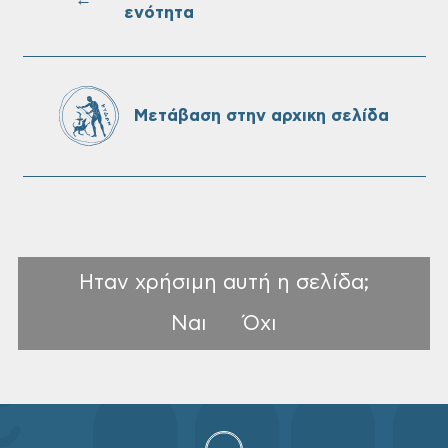
ενότητα
Πίνακες Κατάταξης & Βαθμολογίας,
Πίνακες προσληπτέων και Ονομαστικοί
πίνακες της προκήρυξης ΣΟΧ 3/2026 του
Μετάβαση στην αρχικη σελίδα
Δήμου Χανίων
Ηταν χρήσιμη αυτή η σελίδα;
Ναι
Όχι