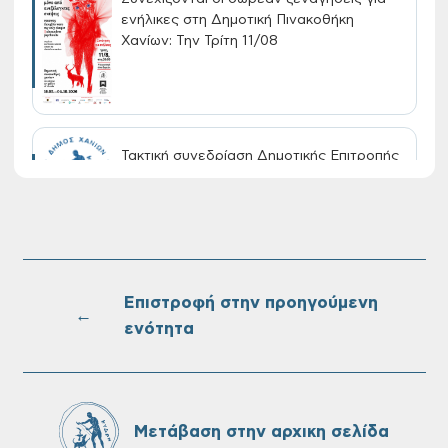
ενήλικες στη Δημοτική Πινακοθήκη
Χανίων: Την Τρίτη 11/08
Τακτική συνεδρίαση Δημοτικής Επιτροπής
στις 10-08-2026
Επαναλειτουργία του συστήματος
SeaTrac στην παραλία του Αγίου
Ονουφρίου
Επιστροφή στην προηγούμενη
←
ενότητα
Πίνακες Κατάταξης & Βαθμολογίας,
Πίνακες προσληπτέων και Ονομαστικοί
πίνακες της προκήρυξης ΣΟΧ 3/2026 του
Μετάβαση στην αρχικη σελίδα
Δήμου Χανίων