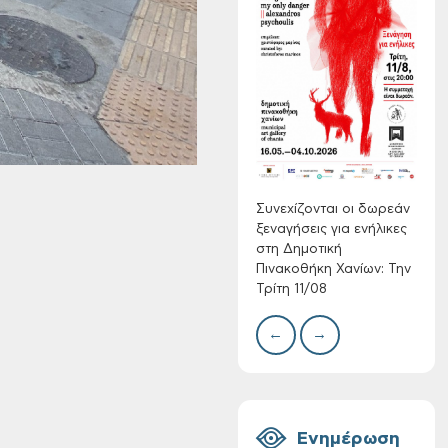
Συνεχίζονται οι
δωρεάν ξεναγήσεις
για ενήλικες στη
Δημοτική
Δίκτ
Πινακοθήκη Χανίων:
από 
νερο
Την Τρίτη 11/08
Χανί
Συνεχίζονται οι δωρεάν
ξεναγήσεις για ενήλικες
στη Δημοτική
Πινακοθήκη Χανίων: Την
Τρίτη 11/08
←
→
Τακτική συνεδρίαση
Δημοτικής
Επιτροπής στις 10-
08-2026
Ενημέρωση