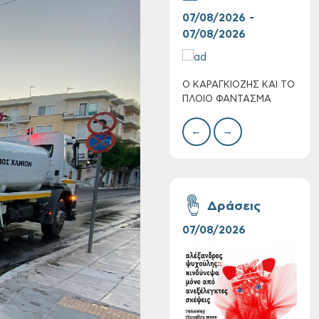
07/08/2026 -
30/
07/08/2026
08/
Ο ΚΑΡΑΓΚΙΟΖΗΣ ΚΑΙ ΤΟ
BAZ
Πολύ Υψηλός
ΠΛΟΙΟ ΦΑΝΤΑΣΜΑ
ΜΕΓ
Κίνδυνος Πυρκαγιάς
για αύριο Σάββατο 8
←
→
Αυγούστου 2026
Δράσεις
07/08/2026
06/