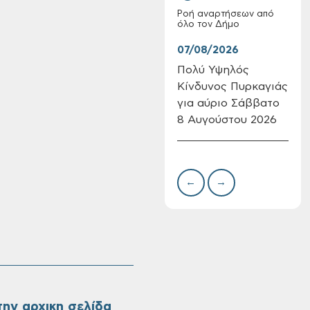
Ροή αναρτήσεων από
όλο τον Δήμο
07/08/2026
07/
Πολύ Υψηλός
Συν
Κίνδυνος Πυρκαγιάς
δωρ
Επαναλειτουργία
για αύριο Σάββατο
για
του συστήματος
8 Αυγούστου 2026
Δημ
SeaTrac στην
Πιν
παραλία του Αγίου
Την
Ονουφρίου
←
→
ην αρχικη σελίδα