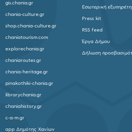
gis.chania.gr
Εσωτερική εξυπηρέτ
chania-culture.gr
Press kit
shop.chania-culture.gr
RSS feed
chaniatourism.com
Έργα Δήμου
explorechania.gr
Δήλωση προσβασιμό
chaniaroutes.gr
chania-heritage.gr
pinakothiki-chania.gr
librarychania.gr
chaniahistory.gr
c-a-m.gr
app Δημότης Χανίων