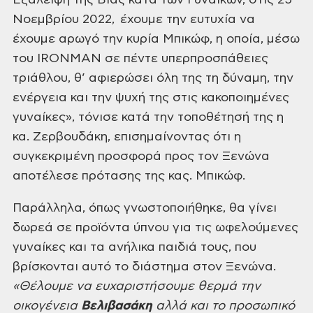
Εξάλειψη της Βίας κατά
των Γυναικών, στις 25
Νοεμβρίου 2022, έχουμε την ευτυχία να
έχουμε αρωγό την κυρία Μπικώφ, η οποία, μέσω
του IRONMAN σε πέντε υπερπροσπάθειες
τριάθλου, θ’ αφιερώσει όλη της τη
δύναμη, την
ενέργεια και την ψυχή της στις κακοποιημένες
γυναίκες», τόνισε κατά
την τοποθέτησή της η
κα. Ζερβουδάκη,
επισημαίνοντας ότι η
συγκεκριμένη προσφορά προς τον Ξενώνα
αποτέλεσε πρότασης
της κας. Μπικώφ.
Παράλληλα,
όπως γνωστοποιήθηκε, θα γίνει
δωρεά σε προϊόντα ύπνου για τις ωφελούμενες
γυναίκες και τα ανήλικα παιδιά τους, που
βρίσκονται αυτό το διάστημα στον
Ξενώνα.
«Θέλουμε
να ευχαριστήσουμε θερμά την
οικογένεια
Βελιβασάκη
αλλά και το προσωπικό