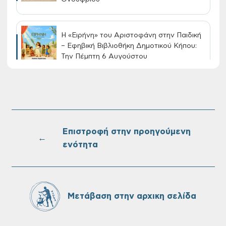
Η «Ειρήνη» του Αριστοφάνη στην Παιδική
– Εφηβική Βιβλιοθήκη Δημοτικού Κήπου:
Την Πέμπτη 6 Αυγούστου
Διακοπή νερού στην οδό Νικολάου
Πλαστήρα της Δ.Κ. Τσικαλαριών
Επιστροφή στην προηγούμενη
←
ενότητα
Πίνακες Κατάταξης & Βαθμολογίας,
Πίνακες προσληπτέων και Ονομαστικοί
πίνακες της προκήρυξης ΣΟΧ 3/2026 του
Δήμου Χανίων
Μετάβαση στην αρχικη σελίδα