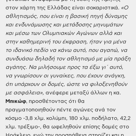
στον χάρτη της Ελλάδας είναι σοκαριστικά.
«Ο
αθλητισμός, που είναι η βασική πηγή δύναμης
και ενδυνάμωσης και
μετάδοσης μηνυμάτων
και μέσω των Ολυμπιακών Αγώνων αλλά και
στην καθημερινή του
έκφραση, ήταν για μένα
το ιδανικό πεδίο να κάνω αυτό, που αγαπώ, να
συνδυάσω
δηλαδή τον αθλητισμό με μία πράξη
αγάπης. Να μιλήσουμε προς τα έξω γι΄ αυτό,
να
γνωρίσουν οι γυναίκες, που έχουν ανάγκη,
ότι υπάρχουν οι δομές, ώστε να
φιλοξενηθούν
με ασφάλεια»,
ανέφερε μεταξύ άλλων η κα.
Μπικώφ
, προσθέτοντας ότι θα
πραγματοποιηθούν πέντε αγώνες ανά τον
κόσμο -3,8 χλμ. κολύμπι, 180 χλμ. ποδήλατο, 42,2
χλμ. τρέξιμο-, θα ωφεληθούν
επίσης δομές στο
Ηράκλειο, ενώ την προσπάθεια στηρίζει και η