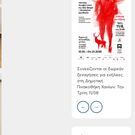
Συνεχίζονται οι
δωρεάν ξεναγήσεις
για ενήλικες στη
Δημοτική
Πινακοθήκη Χανίων:
Δίκτ
από 
Την Τρίτη 11/08
νερο
Χανί
Συνεχίζονται οι δωρεάν
ξεναγήσεις για ενήλικες
στη Δημοτική
Πινακοθήκη Χανίων: Την
Τρίτη 11/08
←
→
Τακτική συνεδρίαση
Δημοτικής
Επιτροπής στις 10-
08-2026