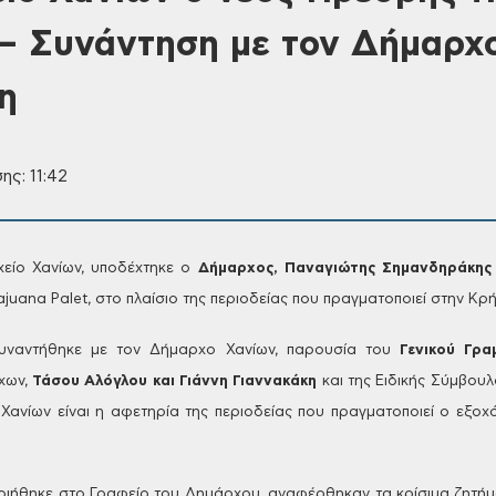
– Συνάντηση με τον Δήμαρχο
η
ης: 11:42
είο Χανίων, υποδέχτηκε ο
Δήμαρχος,
Παναγιώτης Σημανδηράκης
juana Palet, στο πλαίσιο της περιοδείας που πραγματοποιεί στην Κρή
υναντήθηκε με τον Δήμαρχο Χανίων, παρουσία του
Γενικού Γρα
ρχων,
Τάσου
Αλόγλου και Γιάννη Γιαννακάκη
και της Ειδικής Σύμβουλ
Χανίων είναι η αφετηρία της περιοδείας που
πραγματοποιεί ο εξοχό
ιήθηκε στο Γραφείο του Δημάρχου, αναφέρθηκαν τα κρίσιμα
ζητήμ