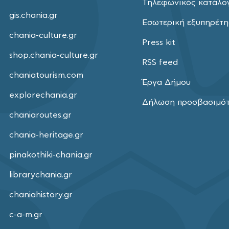
Τηλεφωνικός κατάλο
gis.chania.gr
Εσωτερική εξυπηρέτ
chania-culture.gr
Press kit
shop.chania-culture.gr
RSS feed
chaniatourism.com
Έργα Δήμου
explorechania.gr
Δήλωση προσβασιμό
chaniaroutes.gr
chania-heritage.gr
pinakothiki-chania.gr
librarychania.gr
chaniahistory.gr
c-a-m.gr