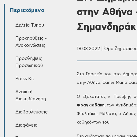
στην Αθήνα 
Περιεχόμενα
Σημανδηράκ
Δελτία Τύπου
Προκηρύξεις -
Ανακοινώσεις
18.03.2022 | Ώρα δημοσίευσ
Προσλήψεις
Προσωπικού
Στο Γραφείο
του στο Δημαρχ
Press Kit
στην Αθήνα, ​​Carles
María Casa
Ανοικτή
Ο
εξοχότατος κ. Πρέσβης σ
Διακυβέρνηση
Φραγκιαδάκη
, των Αντιδημά
Διαβουλεύσεις
Φτυλιτάκη. Μάλιστα, ο Δήμος 
καθηκόντων του.
Διαφάνεια
Στη
συζήτηση που πραγματοπο