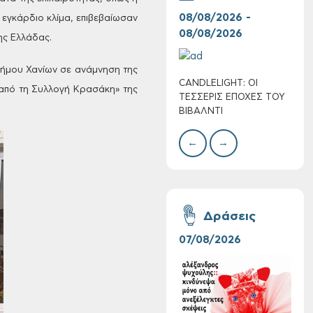
08/08/2026 -
07/
 εγκάρδιο κλίμα, επιβεβαίωσαν
08/08/2026
08/
ης Ελλάδας.
ήμου Χανίων σε ανάμνηση της
CANDLELIGHT: ΟΙ
Ο Σ
 από τη Συλλογή Κρασάκη» της
Πολύ Υψηλός
ΤΕΣΣΕΡΙΣ ΕΠΟΧΕΣ ΤΟΥ
ΣΩΘ
Κίνδυνος Πυρκαγιάς
ΒΙΒΑΛΝΤΙ
για αύριο Σάββατο 8
Αυγούστου 2026
←
→
Δράσεις
07/08/2026
06/