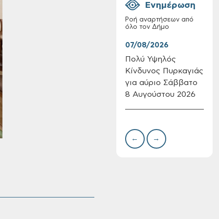
Ενημέρωση
Ροή αναρτήσεων από
όλο τον Δήμο
07/08/2026
07/
Πολύ Υψηλός
Συν
Κίνδυνος Πυρκαγιάς
δωρ
Επαναλειτουργία
για αύριο Σάββατο
για
του συστήματος
SeaTrac στην
8 Αυγούστου 2026
Δημ
παραλία του Αγίου
Πιν
Ονουφρίου
Την
←
→