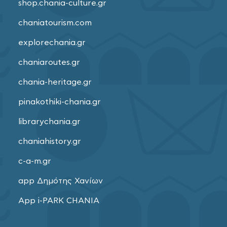
shop.chania-culture.gr
chaniatourism.com
explorechania.gr
chaniaroutes.gr
chania-heritage.gr
pinakothiki-chania.gr
librarychania.gr
chaniahistory.gr
c-a-m.gr
app Δημότης Χανίων
App i-PARK CHANIA