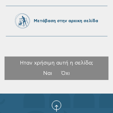
Πίνακες Κατάταξης & Βαθμολογίας,
Πίνακες προσληπτέων και Ονομαστικοί
πίνακες της προκήρυξης ΣΟΧ 3/2026 του
Μετάβαση στην αρχικη σελίδα
Δήμου Χανίων
Ηταν χρήσιμη αυτή η σελίδα;
Ναι
Όχι