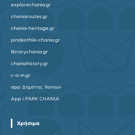
explorechania.gr
chaniaroutes.gr
chania-heritage.gr
pinakothiki-chania.gr
librarychania.gr
chaniahistory.gr
c-a-m.gr
app Δημότης Χανίων
App i-PARK CHANIA
Χρήσιμα