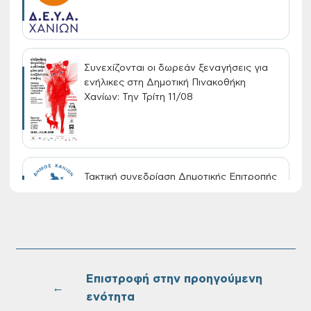
Συνεχίζονται οι δωρεάν ξεναγήσεις για
ενήλικες στη Δημοτική Πινακοθήκη
Χανίων: Την Τρίτη 11/08
Τακτική συνεδρίαση Δημοτικής Επιτροπής
στις 10-08-2026
Επαναλειτουργία του συστήματος
SeaTrac στην παραλία του Αγίου
Ονουφρίου
Επιστροφή στην προηγούμενη
←
ενότητα