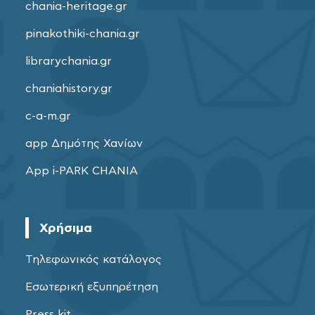
chania-heritage.gr
pinakothiki-chania.gr
librarychania.gr
chaniahistory.gr
c-a-m.gr
app Δημότης Χανίων
App i-PARK CHANIA
Χρήσιμα
Τηλεφωνικός κατάλογος
Εσωτερική εξυπηρέτηση
Press kit