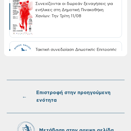
Συνεχίζονται οι δωρεάν ξεναγήσεις για
ενήλικες στη Δημοτική Πινακοθήκη
Χανίων: Την Τρίτη 11/08
Τακτική συνεδρίαση Δημοτικής Επιτροπής
στις 10-08-2026
Επαναλειτουργία του συστήματος
SeaTrac στην παραλία του Αγίου
Ονουφρίου
Επιστροφή στην προηγούμενη
←
ενότητα
Πίνακες Κατάταξης & Βαθμολογίας,
Πίνακες προσληπτέων και Ονομαστικοί
πίνακες της προκήρυξης ΣΟΧ 3/2026 του
Μετάβαση στην αρχικη σελίδα
Δήμου Χανίων