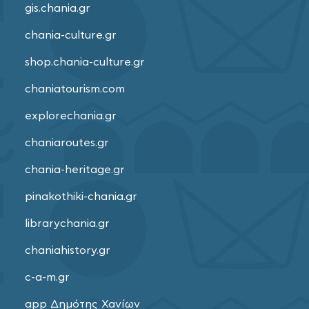
gis.chania.gr
chania-culture.gr
shop.chania-culture.gr
chaniatourism.com
explorechania.gr
chaniaroutes.gr
chania-heritage.gr
pinakothiki-chania.gr
librarychania.gr
chaniahistory.gr
c-a-m.gr
app Δημότης Χανίων