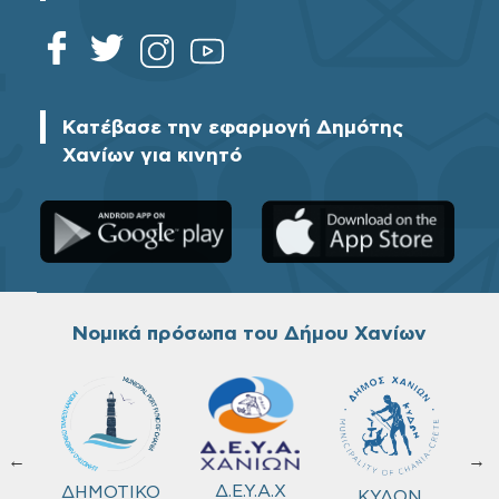
Κατέβασε την εφαρμογή Δημότης
Χανίων για κινητό
Νομικά πρόσωπα του Δήμου Χανίων
←
→
ΚΟ
Δ.Ε.Υ.Α.Χ
ΔΗΜΟΤΙΚΟ
ΚΥΔΩΝ