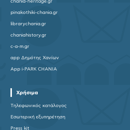
chania-heritage.gr
pinakothiki-chania.gr
librarychania.gr
chaniahistory.gr
c-a-m.gr
app Δημότης Χανίων
App i-PARK CHANIA
Χρήσιμα
Τηλεφωνικός κατάλογος
Εσωτερική εξυπηρέτηση
Press kit