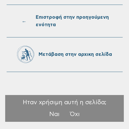
Επαναλειτουργία του συστήματος
SeaTrac στην παραλία του Αγίου
Ονουφρίου
Επιστροφή στην προηγούμενη
←
ενότητα
Πίνακες Κατάταξης & Βαθμολογίας,
Πίνακες προσληπτέων και Ονομαστικοί
πίνακες της προκήρυξης ΣΟΧ 3/2026 του
Μετάβαση στην αρχικη σελίδα
Δήμου Χανίων
Ηταν χρήσιμη αυτή η σελίδα;
Ναι
Όχι