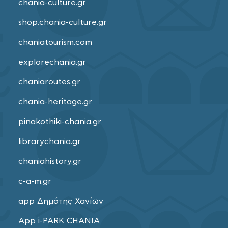
chania-culture.gr
shop.chania-culture.gr
chaniatourism.com
explorechania.gr
chaniaroutes.gr
chania-heritage.gr
pinakothiki-chania.gr
librarychania.gr
chaniahistory.gr
c-a-m.gr
app Δημότης Χανίων
App i-PARK CHANIA