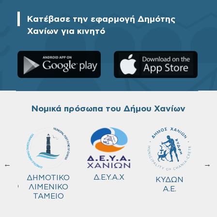
Κατέβασε την εφαρμογή Δημότης
Χανίων για κινητό
Νομικά πρόσωπα του Δήμου Χανίων
←
→
ΚΟ
Δ.Ε.Υ.Α.Χ
ΔΗΜΟΤΙΚΟ
ΚΥΔΩΝ
ΜΕΙΟ
ΛΙΜΕΝΙΚΟ
Α.Ε.
ΤΑΜΕΙΟ