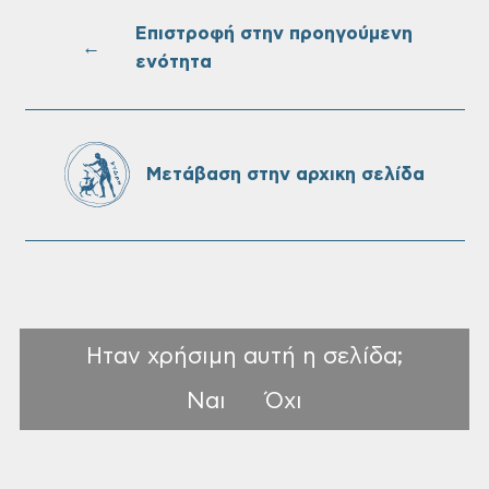
Επιστροφή στην προηγούμενη
←
ενότητα
Πίνακες Κατάταξης & Βαθμολογίας,
Πίνακες προσληπτέων και Ονομαστικοί
πίνακες της προκήρυξης ΣΟΧ 3/2026 του
Δήμου Χανίων
Μετάβαση στην αρχικη σελίδα
Ηταν χρήσιμη αυτή η σελίδα;
Ναι
Όχι