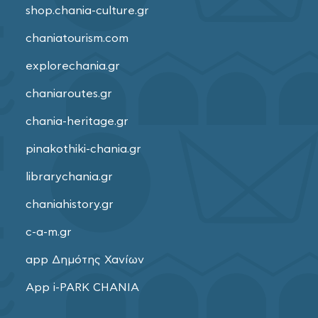
shop.chania-culture.gr
chaniatourism.com
explorechania.gr
chaniaroutes.gr
chania-heritage.gr
pinakothiki-chania.gr
librarychania.gr
chaniahistory.gr
c-a-m.gr
app Δημότης Χανίων
App i-PARK CHANIA