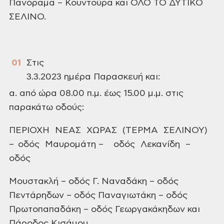
Πανόραμα – Κουντούρα και ΟΛΟ ΤΟ ΔΥΤΙΚΟ
ΣΕΛΙΝΟ.
Στις
3.3.2023 ημέρα Παρασκευή και:
α.
από ώρα 08.00
π.μ. έως 15.00 μ.μ. στις
παρακάτω οδούς:
ΠΕΡΙΟΧΗ ΝΕΑΣ
ΧΩΡΑΣ (ΤΕΡΜΑ ΣΕΛΙΝΟΥ)
– οδός Μαυρομάτη – οδός
Λεκανίδη –
οδός
Μουστακλή
– οδός Γ. Ναναδάκη – οδός
Πεντάρηδων – οδός Παναγιωτάκη – οδός
Πρωτοπαπαδάκη – οδός
Γεωργακάκηδων και
Πάροδος Κισάμου.