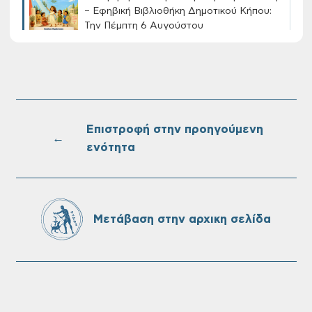
– Εφηβική Βιβλιοθήκη Δημοτικού Κήπου:
Την Πέμπτη 6 Αυγούστου
Διακοπή νερού στην οδό Νικολάου
Πλαστήρα της Δ.Κ. Τσικαλαριών
Επιστροφή στην προηγούμενη
←
ενότητα
Πίνακες Κατάταξης & Βαθμολογίας,
Πίνακες προσληπτέων και Ονομαστικοί
πίνακες της προκήρυξης ΣΟΧ 3/2026 του
Δήμου Χανίων
Μετάβαση στην αρχικη σελίδα