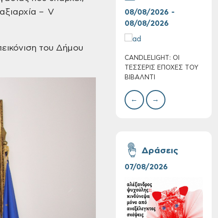
αξιαρχία
– V
08/08/2026 -
07/
08/08/2026
08/
εικόνιση του Δήμου
CANDLELIGHT: ΟΙ
Ο Σ
ΤΕΣΣΕΡΙΣ ΕΠΟΧΕΣ ΤΟΥ
ΣΩΘ
ΒΙΒΑΛΝΤΙ
←
→
Συνεχίζονται οι
δωρεάν ξεναγήσεις
για ενήλικες στη
Δημοτική
Δράσεις
Πινακοθήκη Χανίων:
Την Τρίτη 11/08
07/08/2026
06/