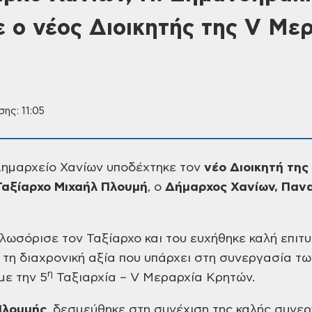
 ο νέος Διοικητής της V Με
ης: 11:05
Δημαρχείο Χανίων υποδέχτηκε τον
νέο Διοικητή της
Ταξίαρχο
Μιχαήλ Πλουμή
, ο
Δήμαρχος Χανίων, Παν
λωσόρισε τον Ταξίαρχο και του ευχήθηκε καλή επιτυ
 τη διαχρονική αξία που υπάρχει στη συνεργασία τω
η
με την 5
Ταξιαρχία – V Μεραρχία Κρητών.
Πλουμής
,
δεσμεύθηκε στη συνέχιση της καλής συνερ