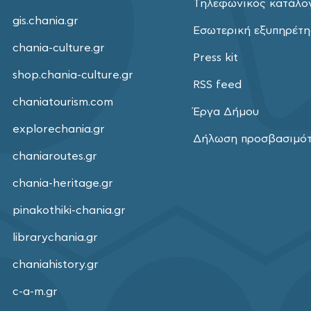
Τηλεφωνικός κατάλο
gis.chania.gr
Εσωτερική εξυπηρέτ
chania-culture.gr
Press kit
shop.chania-culture.gr
RSS feed
chaniatourism.com
Έργα Δήμου
explorechania.gr
Δήλωση προσβασιμό
chaniaroutes.gr
chania-heritage.gr
pinakothiki-chania.gr
librarychania.gr
chaniahistory.gr
c-a-m.gr