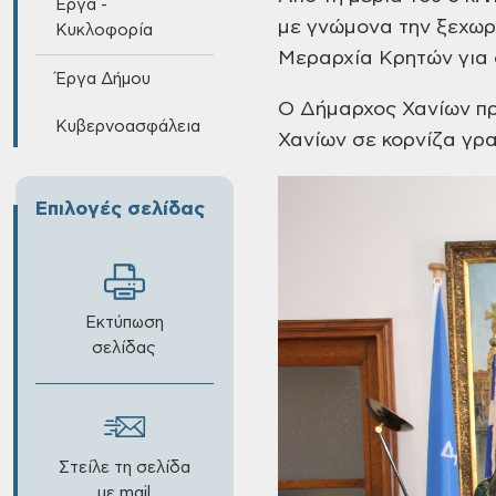
Έργα -
με γνώμονα την
ξεχωρι
Κυκλοφορία
Μεραρχία
Κρητών για ό
Έργα Δήμου
Ο Δήμαρχος Χανίων πρ
Κυβερνοασφάλεια
Χανίων σε κορνίζα γρα
Επιλογές σελίδας
Εκτύπωση
σελίδας
Στείλε τη σελίδα
με mail