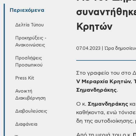
συναντήθηκε
Περιεχόμενα
Κρητών
Δελτία Τύπου
Προκηρύξεις -
Ανακοινώσεις
07.04.2023 | Ώρα δημοσίευσ
Προσλήψεις
Προσωπικού
Στο γραφείο του στο 
Press Kit
V
Μεραρχία
Κρητών, 
Σημανδηράκης
.
Ανοικτή
Διακυβέρνηση
Ο κ.
Σημανδηράκης
κα
Διαβουλεύσεις
καθήκοντα,
ενώ τόνισε
δη της αυτοδιοίκησης, 
Διαφάνεια
Από τη μεριά του ο κ.