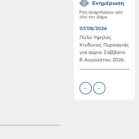
Ενημέρωση
Ροή αναρτήσεων από
όλο τον Δήμο
07/08/2026
07/
Πολύ Υψηλός
Συν
Κίνδυνος Πυρκαγιάς
δωρ
Πίνακες Κατάταξης
για αύριο Σάββατο
για
& Βαθμολογίας,
8 Αυγούστου 2026
Δημ
Πίνακες
Πιν
προσληπτέων και
Την
Ονομαστικοί πίνακες
της προκήρυξης
←
→
ΣΟΧ 3/2026 του
Δήμου Χανίων