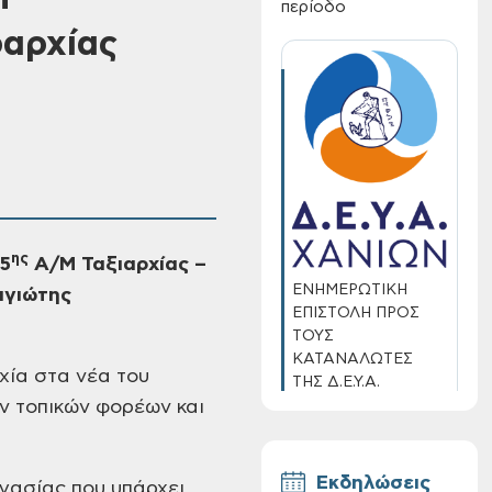
περίοδο
ραρχίας
ης
 5
Α/Μ Ταξιαρχίας
–
ΕΝΗΜΕΡΩΤΙΚΗ
αγιώτης
ΕΠΙΣΤΟΛΗ ΠΡΟΣ
ΤΟΥΣ
ΚΑΤΑΝΑΛΩΤΕΣ
χία στα νέα του
ΤΗΣ Δ.Ε.Υ.Α.
ΧΑΝΙΩΝ
ν τοπικών φορέων και
Εκδηλώσεις
γασίας που υπάρχει,