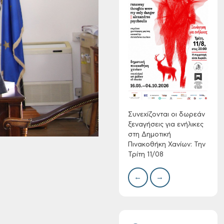
Τακτική συνεδρίαση
Δημοτικής
Επιτροπής στις 10-
Δίκτ
08-2026
από 
νερο
Χανί
Συνεχίζονται οι δωρεάν
ξεναγήσεις για ενήλικες
στη Δημοτική
Πινακοθήκη Χανίων: Την
Τρίτη 11/08
Επαναλειτουργία
του συστήματος
←
→
SeaTrac στην
παραλία του Αγίου
Ονουφρίου