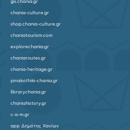
gis.chania.gr
chania-culture.gr
shop.chania-culture.gr
chaniatourism.com
explorechania.gr
chaniaroutes.gr
chania-heritage.gr
pinakothiki-chania.gr
librarychania.gr
chaniahistory.gr
c-a-m.gr
app Δημότης Χανίων