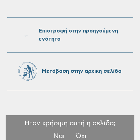
Επαναλειτουργία του συστήματος
SeaTrac στην παραλία του Αγίου
Ονουφρίου
Επιστροφή στην προηγούμενη
←
ενότητα
Πίνακες Κατάταξης & Βαθμολογίας,
Πίνακες προσληπτέων και Ονομαστικοί
πίνακες της προκήρυξης ΣΟΧ 3/2026 του
Μετάβαση στην αρχικη σελίδα
Δήμου Χανίων
Ηταν χρήσιμη αυτή η σελίδα;
Ναι
Όχι