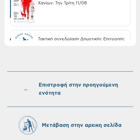
Χανίων: Την Τρίτη 11/08
Τακτική συνεδρίαση Δημοτικής Επιτροπής
στις 10-08-2026
Επαναλειτουργία του συστήματος
SeaTrac στην παραλία του Αγίου
Ονουφρίου
Επιστροφή στην προηγούμενη
←
ενότητα
Πίνακες Κατάταξης & Βαθμολογίας,
Πίνακες προσληπτέων και Ονομαστικοί
πίνακες της προκήρυξης ΣΟΧ 3/2026 του
Μετάβαση στην αρχικη σελίδα
Δήμου Χανίων