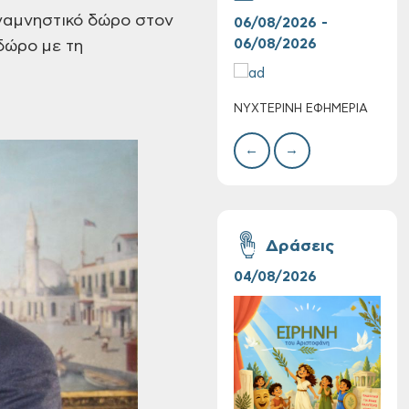
αμνηστικό δώρο στον
06/08/2026 -
06/
06/08/2026
06/
δώρο με τη
Επαναλειτουργία
του συστήματος
ΝΥΧΤΕΡΙΝΗ ΕΦΗΜΕΡΙΑ
ΚΑΤ
SeaTrac στην
ΑΣΘ
παραλία του Αγίου
←
→
Ονουφρίου
Δράσεις
04/08/2026
16/
Η «Ειρήνη» του