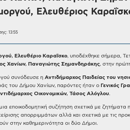
οργού, Ελευθέριος Καραΐσκ
ης: 13:55
γού, Ελευθέριο Καραΐσκο
, υποδέχθηκε σήμερα, Τε
ος Χανίων,
Παναγιώτης Σημανδηράκης
, στην πρώτ
ργού συνόδευσε η
Αντιδήμαρχος Παιδείας του νησι
άς του Δήμου Χανίων, παρόντες ήταν ο
Γενικός
Γρα
ντιδήμαρχος
Οικονομικών, Τάσος Αλόγλου
.
μια εποικοδομητική συζήτηση σχετικά με
ζητήματα π
χείρισης απορριμμάτων αλλά
και σχετικά με τις προκ
ούν στην
καθημερινότητα οι δύο Δήμοι.