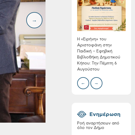
Αριστοφάνη στην
Συλλ
Παιδική – Εφηβική
γρα
Βιβλιοθήκη
περι
Δημοτικού Κήπου:
με θ
Την Πέμπτη 6
Πινα
Αυγούστου
Η «Ειρήνη» του
Αριστοφάνη στην
Παιδική – Εφηβική
Βιβλιοθήκη Δημοτικού
Κήπου: Την Πέμπτη 6
Διακοπή νερού στην
Αυγούστου
οδό Νικολάου
Πλαστήρα της Δ.Κ.
←
→
Τσικαλαριών
Ενημέρωση
Ροή αναρτήσεων από
όλο τον Δήμο