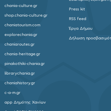
chania-culture.gr
Press kit
shop.chania-culture.gr
RSS feed
chaniatourism.com
Έργα Δήμου
explorechania.gr
Δήλωση προσβασιμό
chaniaroutes.gr
chania-heritage.gr
pinakothiki-chania.gr
librarychania.gr
chaniahistory.gr
c-a-m.gr
app Δημότης Χανίων