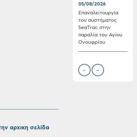
05/08/2026
04/
Επαναλειτουργία
App
Πίνακες Κατάταξης
του συστήματος
Χαν
& Βαθμολογίας,
SeaTrac στην
Πίνακες
προσληπτέων και
παραλία του Αγίου
Ονομαστικοί πίνακες
Ονουφρίου
της προκήρυξης
ΣΟΧ 3/2026 του
Δήμου Χανίων
←
→
ην αρχικη σελίδα