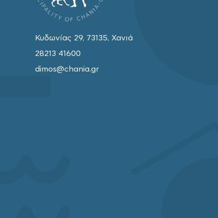
Κυδωνίας 29, 73135, Χανιά
28213 41600
dimos@chania.gr