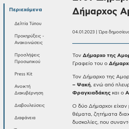
Δήμαρχος Αμ
Περιεχόμενα
Δελτία Τύπου
04.01.2023 | Ώρα δημοσίευσ
Προκηρύξεις -
Ανακοινώσεις
Προσλήψεις
Τον
Δήμαρχο της
Αμορ
Προσωπικού
Γραφείο του ο
Δήμαρχ
Press Kit
Τον Δήμαρχο της Αμο
– Ψακή
, ενώ από
πλευρ
Ανοικτή
Φραγκιαδάκης
και ο
Α
Διακυβέρνηση
Διαβουλεύσεις
Ο δύο Δήμαρχοι είχαν 
θέματα, ζητήματα δια
Διαφάνεια
δυσκολίες, που συναντ