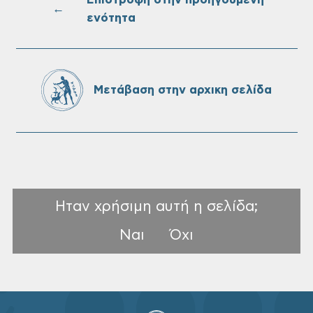
←
ενότητα
Oριστικοί πίνακες κατάταξης για την
πρόσληψη προσωπικού με σχέση
εργάσιας ιδιωτικού δικαίου ορισμένου
χρόνου σε υπηρεσίες καθαρισμού
Μετάβαση στην αρχικη σελίδα
σχολικών μονάδων
Ηταν χρήσιμη αυτή η σελίδα;
Ναι
Όχι