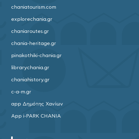
chaniatourism.com
explorechania.gr
chaniaroutes.gr
chania-heritage.gr
pinakothiki-chania.gr
librarychania.gr
chaniahistory.gr
c-a-m.gr
app Δημότης Χανίων
App i-PARK CHANIA