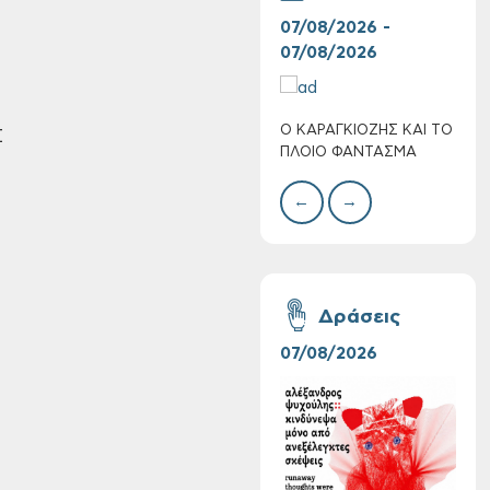
07/08/2026 -
30/
07/08/2026
08/
Ο ΚΑΡΑΓΚΙΟΖΗΣ ΚΑΙ ΤΟ
BAZ
Σ
Πολύ Υψηλός
ΠΛΟΙΟ ΦΑΝΤΑΣΜΑ
ΜΕΓ
Κίνδυνος Πυρκαγιάς
για αύριο Σάββατο 8
←
→
Αυγούστου 2026
Δράσεις
07/08/2026
06/