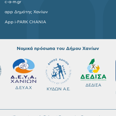
c-a-m.gr
app Δημότης Χανίων
App i-PARK CHANIA
Νομικά πρόσωπα του Δήμου Χανίων
ΔΕΔΙΣΑ
Δ.Ε.Υ.Α.Χ
ΚΥΔΩΝ Α.Ε.