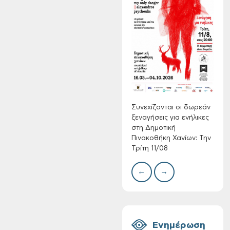
Συνεχίζονται οι
δωρεάν ξεναγήσεις
για ενήλικες στη
Δημοτική
Δίκτ
Πινακοθήκη Χανίων:
από 
νερο
Την Τρίτη 11/08
Χανί
Συνεχίζονται οι δωρεάν
ξεναγήσεις για ενήλικες
στη Δημοτική
Πινακοθήκη Χανίων: Την
Τρίτη 11/08
←
→
Τακτική συνεδρίαση
Δημοτικής
Επιτροπής στις 10-
08-2026
Ενημέρωση