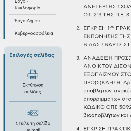
Έργα -
ΑΝΕΓΕΡΣΗΣ ΣΧΟΛ
Κυκλοφορία
Ο.Τ. 213 ΤΗΣ Π.Ε.
Έργα Δήμου
ου
2.
ΕΓΚΡΙΣΗ 1
ΠΡΑΚ
Κυβερνοασφάλεια
ΕΚΠΟΝΗΣΗΣ ΤΗΣ
ΒΙΛΑΣ
ΣΒΑΡΤΣ ΣΤ
Επιλογές σελίδας
3.
ΑΝΑΔΕΙΞΗ ΠΡΟΣ
ΑΝΟΙΚΤΟΥ ΔΙΕΘΝ
ΕΞΟΠΛΙΣΜΟΥ ΣΤ
ΠΡΟ(Σ)ΚΛΗΣΗ: Δρ
Εκτύπωση
αποβλήτων, ανακύκ
σελίδας
απορριμμάτων στο 
ΚΩΔΙΚΟ ΟΠΣ 5092
βιοαποβλήτων και
Στείλε τη σελίδα
4.
ΕΓΚΡΙΣΗ ΠΡΑΚΤΙ
με mail