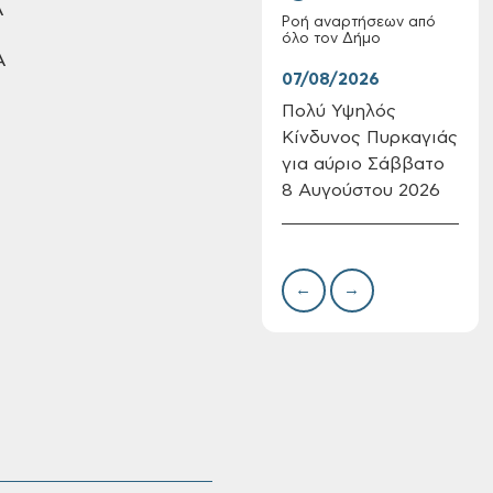
Α
Ροή αναρτήσεων από
όλο τον Δήμο
Α
07/08/2026
07/
Πολύ Υψηλός
Συν
Κίνδυνος Πυρκαγιάς
δωρ
Επαναλειτουργία
για αύριο Σάββατο
για
του συστήματος
8 Αυγούστου 2026
Δημ
SeaTrac στην
Πιν
παραλία του Αγίου
Την
Ονουφρίου
←
→