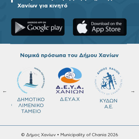
Χανίων για κινητό
Νομικά πρόσωπα του Δήμου Χανίων
←
→
ΚΟ
Δ.Ε.Υ.Α.Χ
ΔΗΜΟΤΙΚΟ
ΚΥΔΩΝ
ΜΕΙΟ
ΛΙΜΕΝΙΚΟ
Α.Ε.
ΤΑΜΕΙΟ
© Δήμος Χανίων • Municipality of Chania 2026