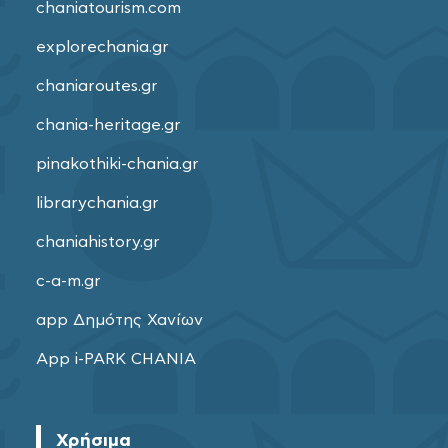
chaniatourism.com
explorechania.gr
chaniaroutes.gr
chania-heritage.gr
pinakothiki-chania.gr
librarychania.gr
chaniahistory.gr
c-a-m.gr
app Δημότης Χανίων
App i-PARK CHANIA
Χρήσιμα