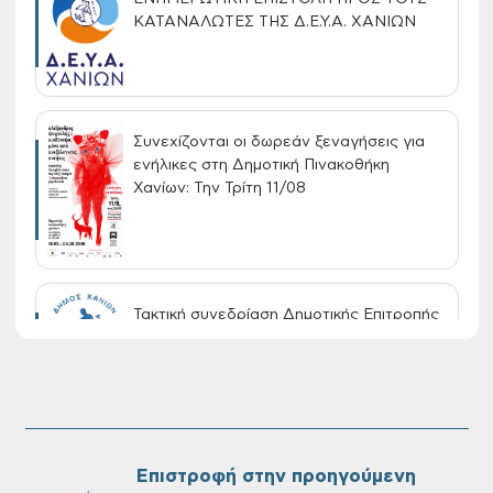
ΚΑΤΑΝΑΛΩΤΕΣ ΤΗΣ Δ.Ε.Υ.Α. ΧΑΝΙΩΝ
Συνεχίζονται οι δωρεάν ξεναγήσεις για
ενήλικες στη Δημοτική Πινακοθήκη
Χανίων: Την Τρίτη 11/08
Τακτική συνεδρίαση Δημοτικής Επιτροπής
στις 10-08-2026
Επαναλειτουργία του συστήματος
SeaTrac στην παραλία του Αγίου
Ονουφρίου
Επιστροφή στην προηγούμενη
←