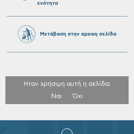
ενότητα
Πίνακες Κατάταξης & Βαθμολογίας,
Πίνακες προσληπτέων και Ονομαστικοί
πίνακες της προκήρυξης ΣΟΧ 3/2026 του
Μετάβαση στην αρχικη σελίδα
Δήμου Χανίων
Ηταν χρήσιμη αυτή η σελίδα;
Ναι
Όχι