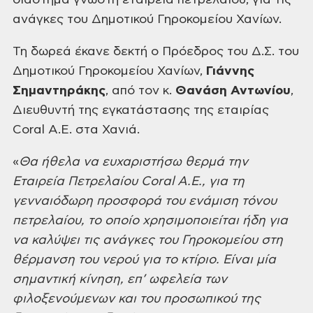
διάστημα γνωστή εταιρεία πετρελαίου,
για τις
ανάγκες του Δημοτικού Γηροκομείου Χανίων.
Τη δωρεά έκανε δεκτή ο Πρόεδρος του
Δ.Σ. του
Δημοτικού Γηροκομείου Χανίων,
Γιάννης
Σημαντηράκης
, από τον κ.
Θανάση
Αντωνίου
,
Διευθυντή της εγκατάστασης της εταιρίας
Coral Α.Ε. στα Χανιά.
«
Θα ήθελα να ευχαριστήσω θερμά την
Εταιρεία Πετρελαίου
Coral
Α.Ε., για τη
γενναιόδωρη προσφορά του ενάμιση τόνου
πετρελαίου, το οποίο
χρησιμοποιείται ήδη για
να καλύψει τις ανάγκες του Γηροκομείου στη
θέρμανση του
νερού για το κτίριο. Είναι μία
σημαντική κίνηση, επ’ ωφελεία των
φιλοξενούμενων
και του προσωπικού της