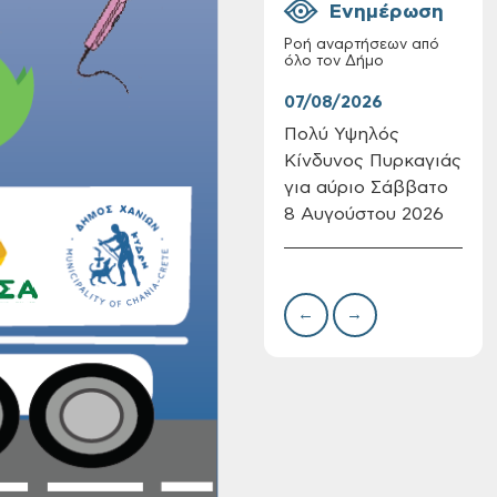
Ενημέρωση
Ροή αναρτήσεων από
όλο τον Δήμο
07/08/2026
07/
Πολύ Υψηλός
Συν
Κίνδυνος Πυρκαγιάς
δωρ
Πίνακες Κατάταξης
για αύριο Σάββατο
για
& Βαθμολογίας,
8 Αυγούστου 2026
Δημ
Πίνακες
Πιν
προσληπτέων και
Την
Ονομαστικοί πίνακες
της προκήρυξης
←
→
ΣΟΧ 3/2026 του
Δήμου Χανίων