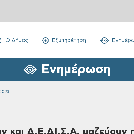
Ο Δήμος
Εξυπηρέτηση
Ενημέρ
Ενημέρωση
2023
ν και Δ.Ε.ΔΙ.Σ.Α. μαζεύουν 