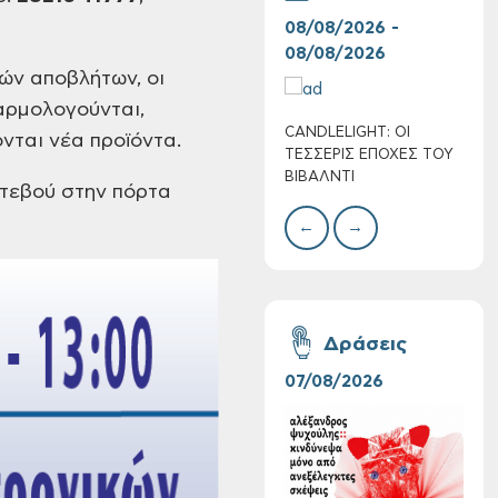
08/08/2026 -
07/
08/08/2026
08/
ών αποβλήτων, οι
ρμολογούνται,
CANDLELIGHT: ΟΙ
Ο Σ
νται νέα προϊόντα.
ΤΕΣΣΕΡΙΣ ΕΠΟΧΕΣ ΤΟΥ
ΣΩΘ
ΒΙΒΑΛΝΤΙ
τεβού στην πόρτα
←
→
Συνεχίζονται οι
δωρεάν ξεναγήσεις
για ενήλικες στη
Δημοτική
Δράσεις
Πινακοθήκη Χανίων:
Την Τρίτη 11/08
07/08/2026
06/