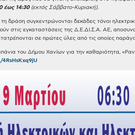
0 έως 14:30
(εκτός Σάββατο-Κυριακή).
ό τη δράση
συγκεντρώνονται δεκάδες τόνοι ηλεκτρικ
θούν
στις εγκαταστάσεις της Δ.Ε.ΔΙ.Σ.Α.
ΑΕ, αποσυνα
ετατρέπονται σε πρώτες ύλες από
τις οποίες παράγο
πάνια του Δήμου Χανίων για την
καθαριότητα, «Ραν
e/4RsHsKxq9jU