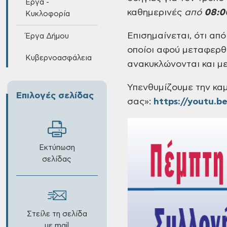
Έργα -
καθημερινές
από
08:0
Κυκλοφορία
Επισημαίνεται, ότι απ
Έργα Δήμου
οποίοι αφού μεταφερ
Κυβερνοασφάλεια
ανακυκλώνονται και μ
Υπενθυμίζουμε την καμ
Επιλογές σελίδας
σας»:
https://youtu.b
Εκτύπωση
σελίδας
Στείλε τη σελίδα
με mail