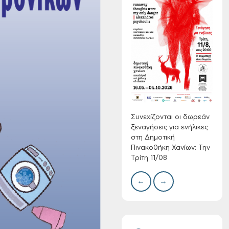
Τακτική συνεδρίαση
Δημοτικής
Επιτροπής στις 10-
Δίκτ
08-2026
από 
νερο
Χανί
Συνεχίζονται οι δωρεάν
ξεναγήσεις για ενήλικες
στη Δημοτική
Πινακοθήκη Χανίων: Την
Τρίτη 11/08
Επαναλειτουργία
του συστήματος
←
→
SeaTrac στην
παραλία του Αγίου
Ονουφρίου