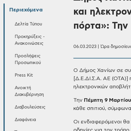
και ηλεκτρο
Περιεχόμενα
πόρτα»: Την
Δελτία Τύπου
Προκηρύξεις -
Ανακοινώσεις
06.03.2023 | Ώρα δημοσίευ
Προσλήψεις
Προσωπικού
Ο Δήμος Χανίων σε συ
Press Kit
[Δ.Ε.ΔΙ.Σ.Α. ΑΕ (ΟΤΑ)]
ηλεκτρονικών αποβλήτ
Ανοικτή
Διακυβέρνηση
Την
Πέμπτη 9 Μαρτίο
Διαβουλεύσεις
κάθε σπιτιού, σύμφωνα
Διαφάνεια
Οι ενδιαφερόμενοι θα
οδηγίες για τον τρόπο 