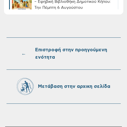
– Εφηβική Βιβλιοθήκη Δημοτικού Κήπου:
Την Πέμπτη 6 Αυγούστου
Διακοπή νερού στην οδό Νικολάου
Πλαστήρα της Δ.Κ. Τσικαλαριών
Επιστροφή στην προηγούμενη
←
ενότητα
Πίνακες Κατάταξης & Βαθμολογίας,
Πίνακες προσληπτέων και Ονομαστικοί
πίνακες της προκήρυξης ΣΟΧ 3/2026 του
Δήμου Χανίων
Μετάβαση στην αρχικη σελίδα