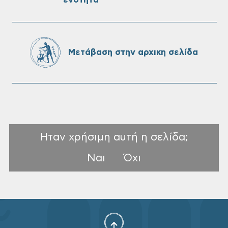
Oριστικοί πίνακες κατάταξης για την
πρόσληψη προσωπικού με σχέση
εργάσιας ιδιωτικού δικαίου ορισμένου
χρόνου σε υπηρεσίες καθαρισμού
Μετάβαση στην αρχικη σελίδα
σχολικών μονάδων
Ηταν χρήσιμη αυτή η σελίδα;
Ναι
Όχι