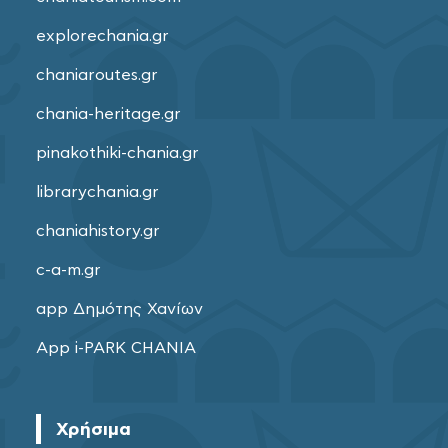
explorechania.gr
chaniaroutes.gr
chania-heritage.gr
pinakothiki-chania.gr
librarychania.gr
chaniahistory.gr
c-a-m.gr
app Δημότης Χανίων
App i-PARK CHANIA
Χρήσιμα