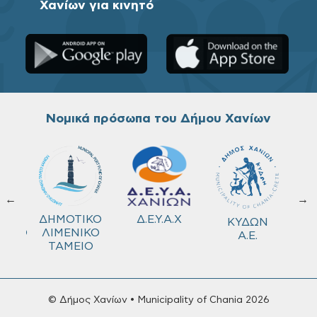
Χανίων για κινητό
Νομικά πρόσωπα του Δήμου Χανίων
←
→
ΚΟ
Δ.Ε.Υ.Α.Χ
ΔΗΜΟΤΙΚΟ
ΚΥΔΩΝ
ΜΕΙΟ
ΛΙΜΕΝΙΚΟ
Α.Ε.
ΤΑΜΕΙΟ
© Δήμος Χανίων • Municipality of Chania 2026