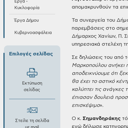
Έργα -
απομακρυνθούν τα
επι
Κυκλοφορία
Τα συνεργεία του Δήμ
Έργα Δήμου
παρεμβάσεις στο σημε
Κυβερνοασφάλεια
Δήμαρχος Χανίων, Π.
Σ
υπηρεσιακά
στελέχη τη
Επιλογές σελίδας
Σε δηλώσεις του από τ
Μαρκοπούλου
ανήκει 
αποδεικνύουμε ότι ξεκ
θα έχει το αστικό κέν
Εκτύπωση
καλύπτει τις ανάγκες 
σελίδας
έπιασαν δουλειά προ
επισκέψιμο
».
Ο κ.
Σημανδηράκης
τό
Στείλε τη σελίδα
ενώ δήλωσε κατηγορημ
με mail