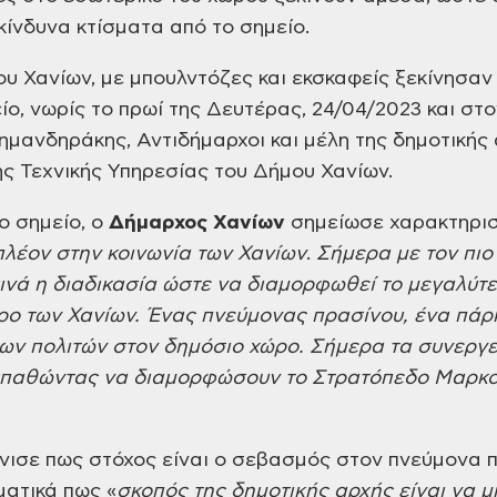
κίνδυνα κτίσματα από το σημείο.
ου Χανίων,
με μπουλντόζες και εκσκαφείς ξεκίνησαν
ίο, νωρίς
το πρωί της Δευτέρας, 24/04/2023 και στ
ημανδηράκης, Αντιδήμαρχοι και μέλη της δημοτικής 
ς Τεχνικής Υπηρεσίας του Δήμου Χανίων.
ο σημείο, ο
Δήμαρχος Χανίων
σημείωσε χαρακτηριστ
πλέον στην κοινωνία των Χανίων
.
Σήμερα
με τον πιο
ινά η διαδικασία ώστε να
διαμορφωθεί το μεγαλύτε
τρο των Χανίων.
Ένας πνεύμονας πρασίνου, ένα πάρ
των πολιτών στον δημόσιο χώρο. Σήμερα τα συνεργε
σπαθώντας να διαμορφώσουν το Στρατόπεδο
Μαρκοπ
νισε πως στόχος είναι ο σεβασμός στον πνεύμονα
π
ατικά πως «
σκοπός της δημοτικής αρχής είναι να 