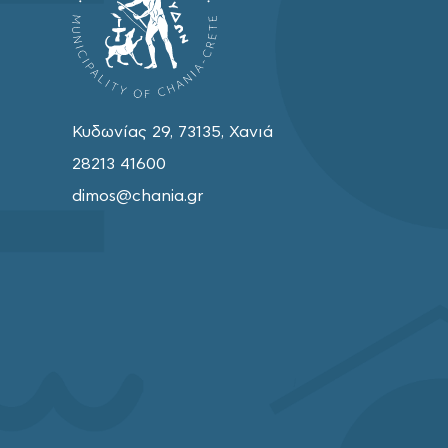
Κυδωνίας 29, 73135, Χανιά
28213 41600
dimos@chania.gr