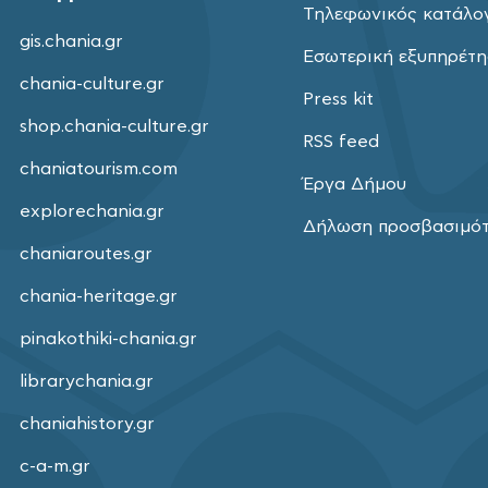
Τηλεφωνικός κατάλο
gis.chania.gr
Εσωτερική εξυπηρέτ
chania-culture.gr
Press kit
shop.chania-culture.gr
RSS feed
chaniatourism.com
Έργα Δήμου
explorechania.gr
Δήλωση προσβασιμό
chaniaroutes.gr
chania-heritage.gr
pinakothiki-chania.gr
librarychania.gr
chaniahistory.gr
c-a-m.gr