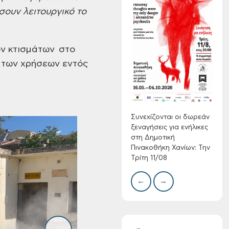
ουν λειτουργικό το
Συνεχίζονται οι
δωρεάν ξεναγήσεις
ν κτισμάτων στο
για ενήλικες στη
 των χρήσεων εντός
Δημοτική
Πινακοθήκη Χανίων:
Δίκτ
από 
Την Τρίτη 11/08
νερο
Χανί
Συνεχίζονται οι δωρεάν
ξεναγήσεις για ενήλικες
στη Δημοτική
Πινακοθήκη Χανίων: Την
Τρίτη 11/08
←
→
Τακτική συνεδρίαση
Δημοτικής
Επιτροπής στις 10-
08-2026