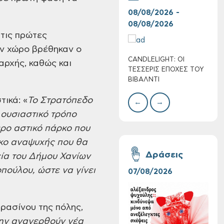
08/08/2026 -
07/
08/08/2026
08/
 τις πρώτες
ον χώρο βρέθηκαν ο
CANDLELIGHT: ΟΙ
Ο Σ
αρχής, καθώς και
Πολύ Υψηλός
ΤΕΣΣΕΡΙΣ ΕΠΟΧΕΣ ΤΟΥ
ΣΩΘ
Κίνδυνος Πυρκαγιάς
ΒΙΒΑΛΝΤΙ
για αύριο Σάββατο 8
Αυγούστου 2026
ικά: «
Το Στρατόπεδο
←
→
 ουσιαστικό τρόπο
ρο αστικό πάρκο που
κο αναψυχής που θα
Δράσεις
ία του
Δήμου Χανίων
ούλου, ώστε να γίνει
07/08/2026
06/
ρασίνου της πόλης,
μην αναγερθούν νέα