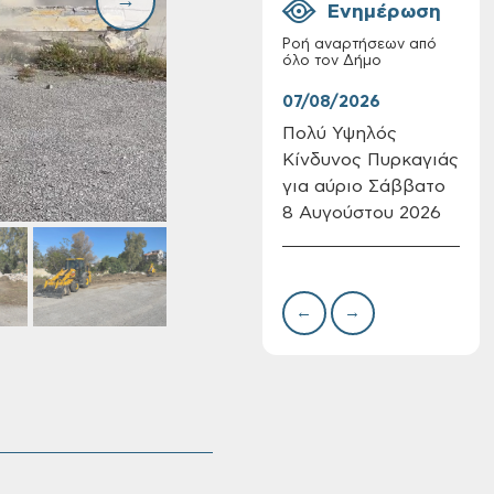
Ενημέρωση
Ροή αναρτήσεων από
όλο τον Δήμο
07/08/2026
07/
Πολύ Υψηλός
Συν
Κίνδυνος Πυρκαγιάς
δωρ
Επαναλειτουργία
για αύριο Σάββατο
για
του συστήματος
SeaTrac στην
8 Αυγούστου 2026
Δημ
παραλία του Αγίου
Πιν
Ονουφρίου
Την
←
→