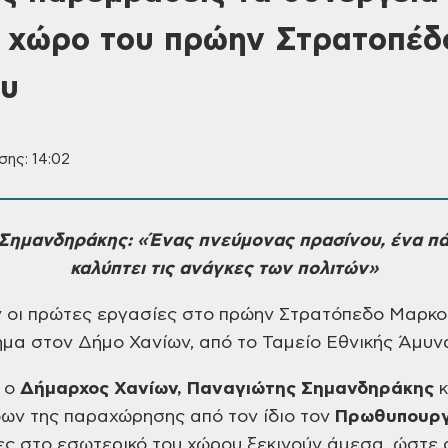
 χώρο του πρώην Στρατοπέδ
υ
σης: 14:02
Σημανδηράκης: «Ένας πνεύμονας πρασίνου, ένα π
καλύπτει
τις ανάγκες των πολιτών»
 οι πρώτες
εργασίες στο πρώην Στρατόπεδο Μαρκοπ
ημα
στον Δήμο Χανίων, από το Ταμείο Εθνικής Άμυν
ι ο
Δήμαρχος
Χανίων, Παναγιώτης Σημανδηράκης
κ
ων της
παραχώρησης από τον ίδιο τον
Πρωθυπουργ
ες
στο εσωτερικό του χώρου ξεκινούν άμεσα, ώστε