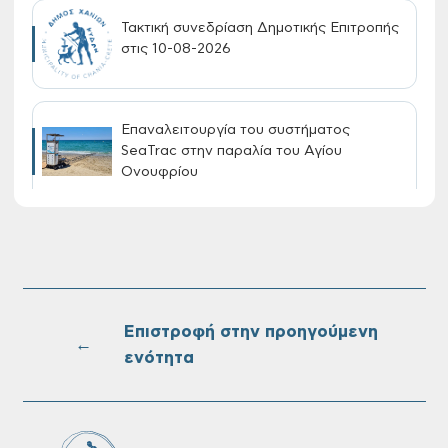
Τακτική συνεδρίαση Δημοτικής Επιτροπής
στις 10-08-2026
Επαναλειτουργία του συστήματος
SeaTrac στην παραλία του Αγίου
Ονουφρίου
Πίνακες Κατάταξης & Βαθμολογίας,
Πίνακες προσληπτέων και Ονομαστικοί
πίνακες της προκήρυξης ΣΟΧ 3/2026 του
Δήμου Χανίων
Επιστροφή στην προηγούμενη
←
ενότητα
Oριστικοί πίνακες κατάταξης για την
πρόσληψη προσωπικού με σχέση
εργάσιας ιδιωτικού δικαίου ορισμένου
χρόνου σε υπηρεσίες καθαρισμού