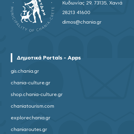
Κυδωνίας 29, 73135, Χανιά
28213 41600
dimos@chania.gr
Δημοτικά Portals - Apps
gis.chania.gr
chania-culture.gr
shop.chania-culture.gr
chaniatourism.com
explorechania.gr
chaniaroutes.gr