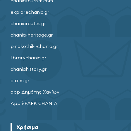
chaniatourism.com
explorechania.gr
chaniaroutes.gr
chania-heritage.gr
pinakothiki-chania.gr
librarychania.gr
chaniahistory.gr
c-a-m.gr
app Δημότης Χανίων
App i-PARK CHANIA
Χρήσιμα