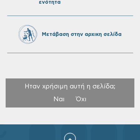
ενότητα
Oριστικοί πίνακες κατάταξης για την
πρόσληψη προσωπικού με σχέση
εργάσιας ιδιωτικού δικαίου ορισμένου
χρόνου σε υπηρεσίες καθαρισμού
Μετάβαση στην αρχικη σελίδα
σχολικών μονάδων
Ηταν χρήσιμη αυτή η σελίδα;
Ναι
Όχι