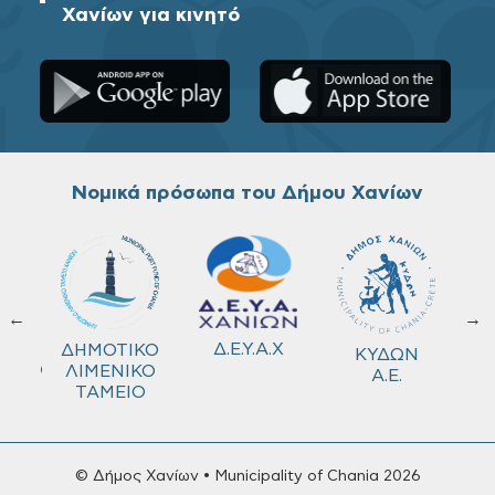
Χανίων για κινητό
Νομικά πρόσωπα του Δήμου Χανίων
←
→
ΚΟ
Δ.Ε.Υ.Α.Χ
ΔΗΜΟΤΙΚΟ
ΚΥΔΩΝ
ΜΕΙΟ
ΛΙΜΕΝΙΚΟ
Α.Ε.
ΤΑΜΕΙΟ
© Δήμος Χανίων • Municipality of Chania 2026