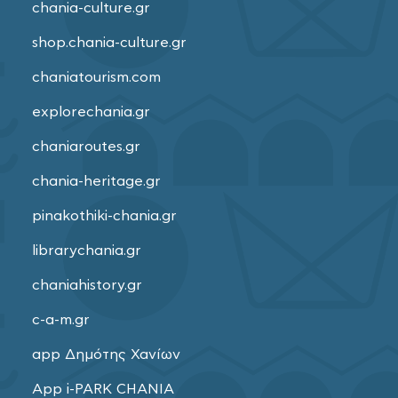
chania-culture.gr
shop.chania-culture.gr
chaniatourism.com
explorechania.gr
chaniaroutes.gr
chania-heritage.gr
pinakothiki-chania.gr
librarychania.gr
chaniahistory.gr
c-a-m.gr
app Δημότης Χανίων
App i-PARK CHANIA