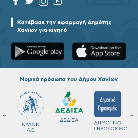
Κατέβασε την εφαρμογή Δημότης
Χανίων για κινητό
Νομικά πρόσωπα του Δήμου Χανίων
←
→
ΔΕΔΙΣΑ
Χ
ΔΗΜΟΤΙΚΟ
Δ
ΚΥΔΩΝ
ΓΗΡΟΚΟΜΕΙΟ
Λ
Α.Ε.