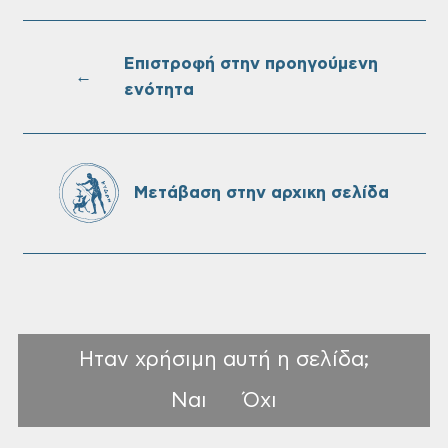
Επαναλειτουργία του συστήματος
SeaTrac στην παραλία του Αγίου
Ονουφρίου
Επιστροφή στην προηγούμενη
←
ενότητα
Πίνακες Κατάταξης & Βαθμολογίας,
Πίνακες προσληπτέων και Ονομαστικοί
πίνακες της προκήρυξης ΣΟΧ 3/2026 του
Μετάβαση στην αρχικη σελίδα
Δήμου Χανίων
Ηταν χρήσιμη αυτή η σελίδα;
Ναι
Όχι