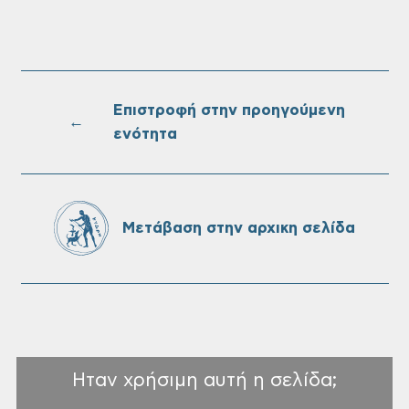
Επαναλειτουργία του συστήματος
SeaTrac στην παραλία του Αγίου
Ονουφρίου
Επιστροφή στην προηγούμενη
←
ενότητα
Πίνακες Κατάταξης & Βαθμολογίας,
Πίνακες προσληπτέων και Ονομαστικοί
πίνακες της προκήρυξης ΣΟΧ 3/2026 του
Μετάβαση στην αρχικη σελίδα
Δήμου Χανίων
Ηταν χρήσιμη αυτή η σελίδα;